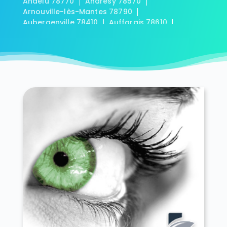
Andelu 78770
Andrésy 78570
Arnouville-lès-Mantes 78790
Aubergenville 78410
Auffargis 78610
Auffreville-Brasseuil 78930
Aulnay-sur-Mauldre 78126
Auteuil 78770
Autouillet 78770
Bailly 78870
Bazainville 78550
Bazemont 78580
Bazoches-sur-Guyonne 78490
Béhoust 78910
Bennecourt 78270
Beynes 78650
Blaru 78270
Boinville-en-Mantois 78930
Boinville-le-Gaillard 78660
Boinvilliers 78200
Bois-d'Arcy 78390
Boissets 78910
La Boissière-École 78125
Boissy-Mauvoisin 78200
Boissy-sans-Avoir 78490
Bonnelles 78830
Bonnières-sur-Seine 78270
Bouafle 78410
Bougival 78380
Bourdonné 78113
Breuil-Bois-Robert 78930
Bréval 78980
Les Bréviaires 78610
Brueil-en-Vexin 78440
Buc 78530
Buchelay 78200
Bullion 78830
Carrières-sous-Poissy 78955