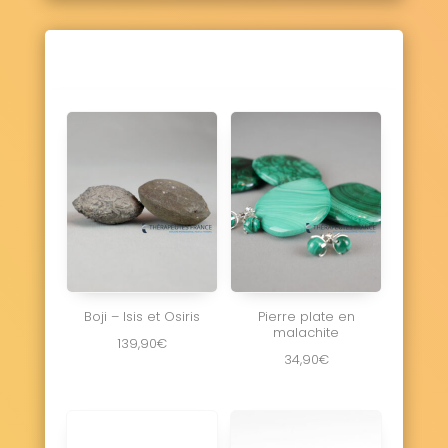
Boji – Isis et Osiris
Pierre plate en
malachite
139,90
€
34,90
€