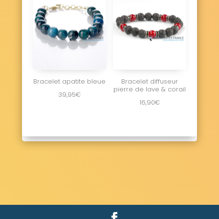
Bracelet apatite bleue
Bracelet diffuseur
pierre de lave & corail
39,95
€
16,90
€