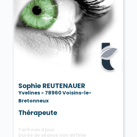
Sophie REUTENAUER
Yvelines
»
78960 Voisins-le-
Bretonneux
Thérapeute
Tarif non à jour
Durée de séance non définie