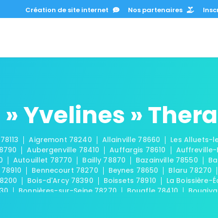
Création de site internet
Nos partenaires
Inscr
» Yvelines » Ther
 78113
Aigremont 78240
Allainville 78660
Les Alluets-
78790
Aubergenville 78410
Auffargis 78610
Auffreville
0
Autouillet 78770
Bailly 78870
Bazainville 78550
Ba
 78910
Bennecourt 78270
Beynes 78650
Blaru 78270
78200
Bois-d'Arcy 78390
Boissets 78910
La Boissière-É
830
Bonnières-sur-Seine 78270
Bouafle 78410
Bougiva
Les Bréviaires 78610
Brueil-en-Vexin 78440
Buc 78530
-sur-Seine 78420
La Celle-les-Bordes 78720
La Celle-S