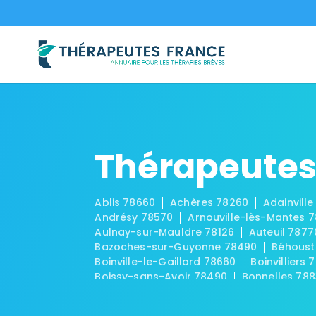
Thérapeutes 
Ablis 78660
Achères 78260
Adainville
Andrésy 78570
Arnouville-lès-Mantes 
Aulnay-sur-Mauldre 78126
Auteuil 7877
Bazoches-sur-Guyonne 78490
Béhoust
Boinville-le-Gaillard 78660
Boinvilliers 
Boissy-sans-Avoir 78490
Bonnelles 78
Breuil-Bois-Robert 78930
Bréval 78980
Carrières-sous-Poissy 78955
Carrières