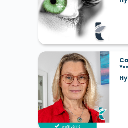
Ca
Yve
Hy
profil vérifié