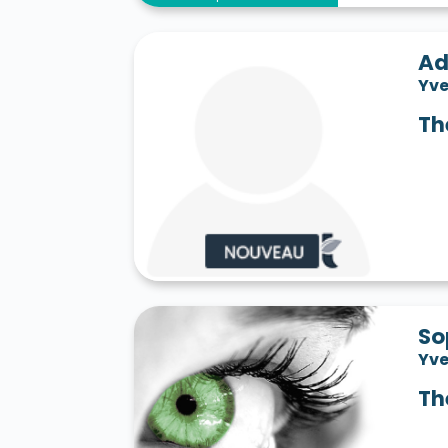
Ad
Yve
Th
So
Yve
Th