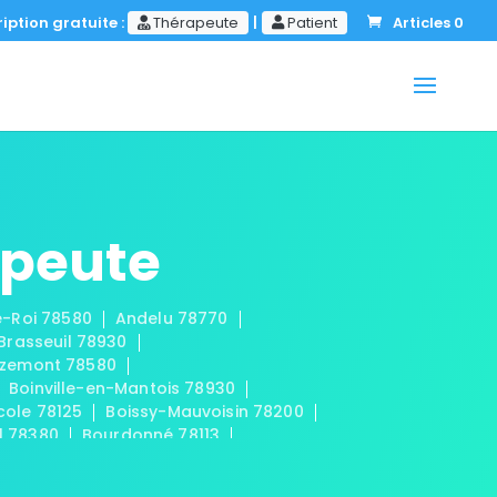
iption gratuite :
Thérapeute
|
Patient
Articles 0
apeute
le-Roi 78580
Andelu 78770
-Brasseuil 78930
zemont 78580
Boinville-en-Mantois 78930
cole 78125
Boissy-Mauvoisin 78200
l 78380
Bourdonné 78113
Buchelay 78200
Bullion 78830
aint-Cloud 78170