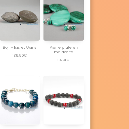
Boji – Isis et Osiris
Pierre plate en
malachite
139,90
€
34,90
€