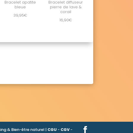
Bracelet apatite
Bracelet diffuseur
bleue
pierre de lave &
corail
39,95
€
16,90
€
ng & Bien-être naturel |
CGU
-
CGV
-