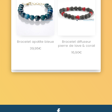
Bracelet apatite bleue
Bracelet diffuseur
pierre de lave & corail
39,95
€
16,90
€