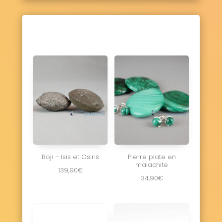
Boji – Isis et Osiris
Pierre plate en
malachite
139,90
€
34,90
€