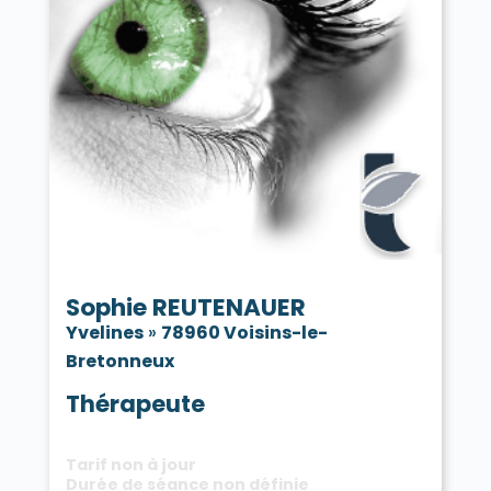
Sophie REUTENAUER
Yvelines
»
78960 Voisins-le-
Bretonneux
Thérapeute
Tarif non à jour
Durée de séance non définie