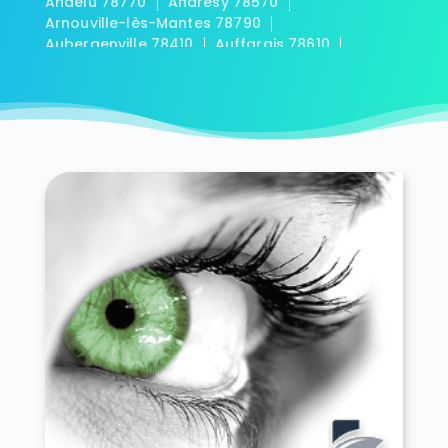
Andelu 78770
Andrésy 78570
Arnouville-lès-Mantes 78790
Aubergenville 78410
Auffargis 78610
Auffreville-Brasseuil 78930
Aulnay-sur-Mauldre 78126
Auteuil 78770
Autouillet 78770
Bailly 78870
Bazainville 78550
Bazemont 78580
Bazoches-sur-Guyonne 78490
Béhoust 78910
Bennecourt 78270
Beynes 78650
Blaru 78270
Boinville-en-Mantois 78930
Boinville-le-Gaillard 78660
Boinvilliers 78200
Bois-d'Arcy 78390
Boissets 78910
La Boissière-École 78125
Boissy-Mauvoisin 78200
Boissy-sans-Avoir 78490
Bonnelles 78830
Bonnières-sur-Seine 78270
Bouafle 78410
Bougival 78380
Bourdonné 78113
Breuil-Bois-Robert 78930
Bréval 78980
Les Bréviaires 78610
Brueil-en-Vexin 78440
Buc 78530
Buchelay 78200
Bullion 78830
Carrières-sous-Poissy 78955