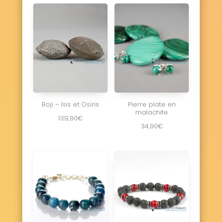
Boji – Isis et Osiris
Pierre plate en
malachite
139,90
€
34,90
€