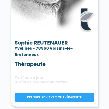
Sophie REUTENAUER
Yvelines
»
78960 Voisins-le-
Bretonneux
Thérapeute
Tarif non à jour
Durée de séance non définie
PRENDRE RDV AVEC CE THÉRAPEUTE