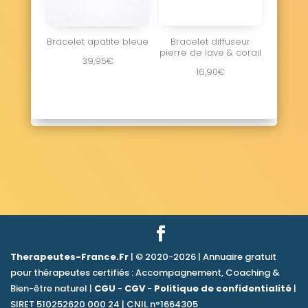
Bracelet apatite bleue
Bracelet diffuseur
pierre de lave & corail
39,95
€
16,90
€
Therapeutes-France.Fr
| © 2020-2026 | Annuaire gratuit
pour thérapeutes certifiés : Accompagnement, Coaching &
Bien-être naturel |
CGU
-
CGV
-
Politique de confidentialité
|
SIRET 510252620 000 24 | CNIL n°1664305