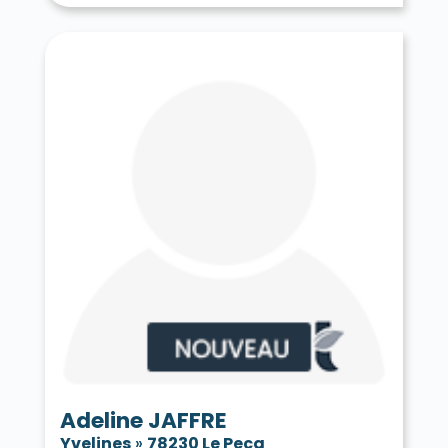
Adeline JAFFRE
Yvelines
»
78230 Le Pecq