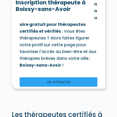
Guitrancourt 78440
Guyancourt 78280
Inscription thérapeute à
n
Hardricourt 78250
Hargeville 78790
Boissy-sans-Avoir
n
La Hauteville 78113
Herbeville 78580
Hermeray 78125
Houdan 78550
u
Houilles 78800
Issou 78440
aire gratuit pour thérapeutes
Jambville 78440
Jeufosse 78270
certifiés et vérifiés
: Vous êtes
Jouars-Pontchartrain 78760
thérapeutes ? Alors faites figurer
Jouy-en-Josas 78350
votre profil sur cette page pour
Jouy-Mauvoisin 78200
Jumeauville 78580
Juziers 78820
Lainville-en-Vexin 78440
favoriser l'accès au bien-être et aux
Lévis-Saint-Nom 78320
Limay 78520
thérapies brèves dans votre ville :
Limetz-Villez 78270
Boissy-sans-Avoir
!
Les Loges-en-Josas 78350
Lommoye 78270
Longnes 78980
Longvilliers 78730
Louveciennes 78430
Je m'inscris
Magnanville 78200
Magny-les-Hameaux 78114
Maisons-Laffitte 78600
Mantes-la-Jolie 78200
Mantes-la-Ville 78711
Marcq 78770
Mareil-le-Guyon 78490
Les thérapeutes certifiés à
Mareil-Marly 78750