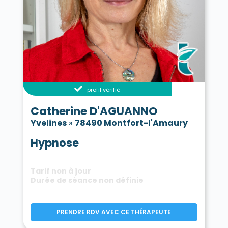
profil vérifié
Catherine D'AGUANNO
Yvelines
»
78490 Montfort-l'Amaury
Hypnose
Tarif non à jour
Durée de séance non définie
PRENDRE RDV AVEC CE THÉRAPEUTE