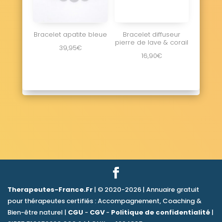
Bracelet apatite bleue
Bracelet diffuseur
pierre de lave & corail
39,95
€
16,90
€
Therapeutes-France.Fr
| © 2020-2026 | Annuaire gratuit
pour thérapeutes certifiés : Accompagnement, Coaching &
Bien-être naturel |
CGU
-
CGV
-
Politique de confidentialité
|