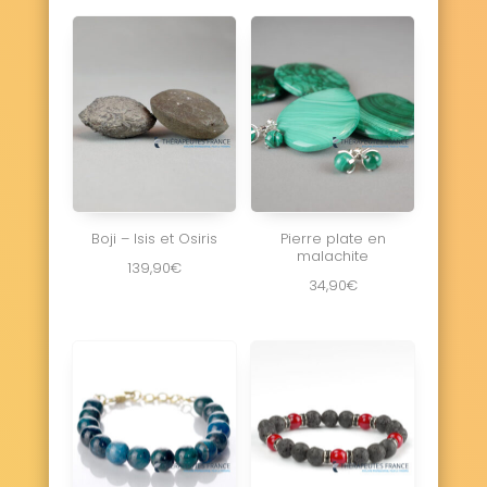
Boji – Isis et Osiris
Pierre plate en
malachite
139,90
€
34,90
€