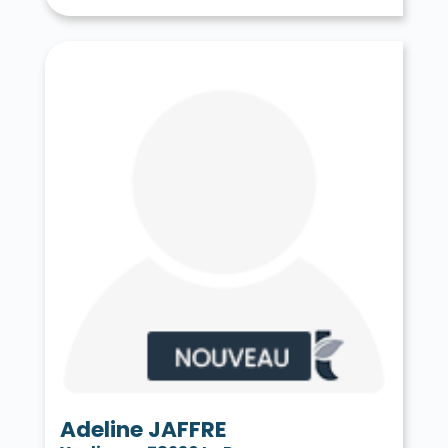
Tessancourt-sur-Aubette 78250
Thiverval-Grignon 78850
Thoiry 78770
Tilly 78790
Toussus-le-Noble 78117
Trappes 78190
Le Tremblay-sur-Mauldre 78490
Triel-sur-Seine 78510
Vaux-sur-Seine 78740
Vélizy-Villacoublay 78140
Verneuil-sur-Seine 78480
Vernouillet 78540
La Verrière 78320
Versailles 78000
Vert 78930
Le Vésinet 78110
Vicq 78490
Vieille-Église-en-Yvelines 78125
La Villeneuve-en-Chevrie 78270
Villennes-sur-Seine 78670
Villepreux 78450
Villette 78930
Villiers-le-Mahieu 78770
Villiers-Saint-Frédéric 78640
Viroflay 78220
Voisins-le-Bretonneux 78960
Adeline JAFFRE