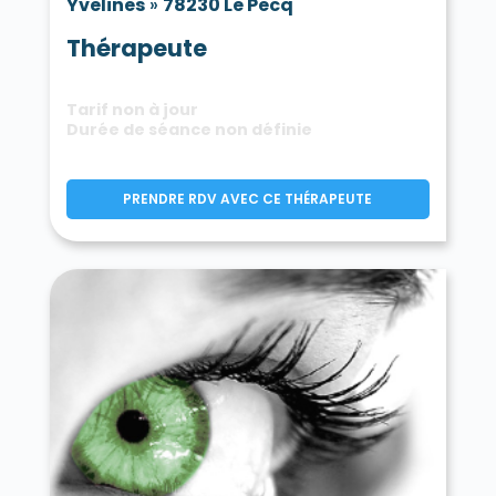
Yvelines
»
78230 Le Pecq
Thérapeute
Tarif non à jour
Durée de séance non définie
PRENDRE RDV AVEC CE THÉRAPEUTE