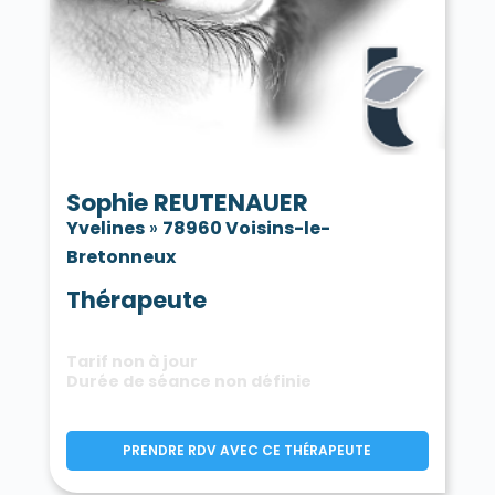
Sophie REUTENAUER
Yvelines
»
78960 Voisins-le-
Bretonneux
Thérapeute
Tarif non à jour
Durée de séance non définie
PRENDRE RDV AVEC CE THÉRAPEUTE