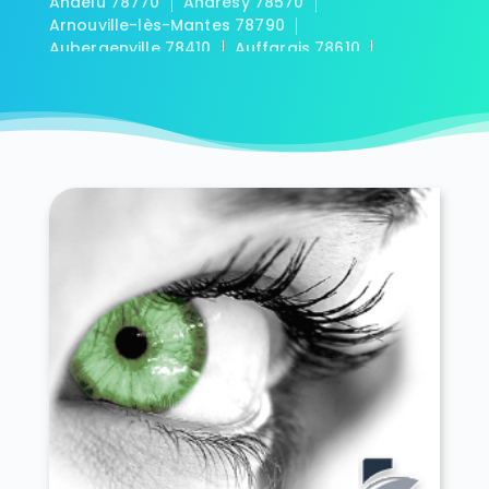
Andelu 78770
Andrésy 78570
Arnouville-lès-Mantes 78790
Aubergenville 78410
Auffargis 78610
Auffreville-Brasseuil 78930
Aulnay-sur-Mauldre 78126
Auteuil 78770
Autouillet 78770
Bailly 78870
Bazainville 78550
Bazemont 78580
Bazoches-sur-Guyonne 78490
Béhoust 78910
Bennecourt 78270
Beynes 78650
Blaru 78270
Boinville-en-Mantois 78930
Boinville-le-Gaillard 78660
Boinvilliers 78200
Bois-d'Arcy 78390
Boissets 78910
La Boissière-École 78125
Boissy-Mauvoisin 78200
Boissy-sans-Avoir 78490
Bonnelles 78830
Bonnières-sur-Seine 78270
Bouafle 78410
Bougival 78380
Bourdonné 78113
Breuil-Bois-Robert 78930
Bréval 78980
Les Bréviaires 78610
Brueil-en-Vexin 78440
Buc 78530
Buchelay 78200
Bullion 78830
Carrières-sous-Poissy 78955