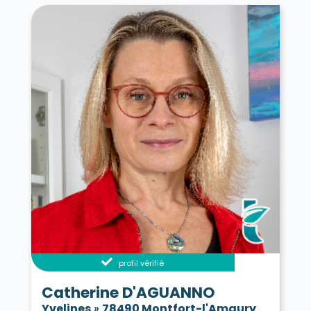
profil vérifié
Catherine D'AGUANNO
Yvelines
»
78490 Montfort-l'Amaury