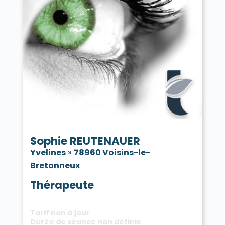
Sophie REUTENAUER
Yvelines
»
78960 Voisins-le-
Bretonneux
Thérapeute
Tarif non à jour
Durée de séance non définie