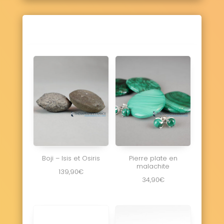
Boji – Isis et Osiris
Pierre plate en
malachite
139,90
€
34,90
€