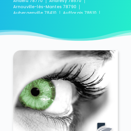
Andelu 78770
Andrésy 78570
Arnouville-lès-Mantes 78790
Aubergenville 78410
Auffargis 78610
Auffreville-Brasseuil 78930
Aulnay-sur-Mauldre 78126
Auteuil 78770
Autouillet 78770
Bailly 78870
Bazainville 78550
Bazemont 78580
Bazoches-sur-Guyonne 78490
Béhoust 78910
Bennecourt 78270
Beynes 78650
Blaru 78270
Boinville-en-Mantois 78930
Boinville-le-Gaillard 78660
Boinvilliers 78200
Bois-d'Arcy 78390
Boissets 78910
La Boissière-École 78125
Boissy-Mauvoisin 78200
Boissy-sans-Avoir 78490
Bonnelles 78830
Bonnières-sur-Seine 78270
Bouafle 78410
Bougival 78380
Bourdonné 78113
Breuil-Bois-Robert 78930
Bréval 78980
Les Bréviaires 78610
Brueil-en-Vexin 78440
Buc 78530
Buchelay 78200
Bullion 78830
Carrières-sous-Poissy 78955