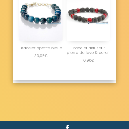
Bracelet apatite bleue
Bracelet diffuseur
pierre de lave & corail
39,95
€
16,90
€