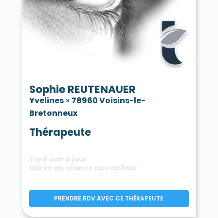
Sophie REUTENAUER
Yvelines
»
78960 Voisins-le-
Bretonneux
Thérapeute
Tarif non à jour
Durée de séance non définie
PRENDRE RDV AVEC CE THÉRAPEUTE