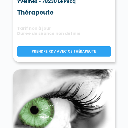
Yvelines
»
78230 Le Pecq
Thérapeute
Tarif non à jour
Durée de séance non définie
PRENDRE RDV AVEC CE THÉRAPEUTE