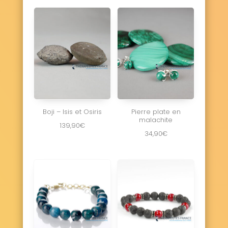
Boji – Isis et Osiris
Pierre plate en
malachite
139,90
€
34,90
€