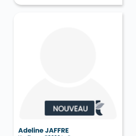
Tessancourt-sur-Aubette 78250
Thiverval-Grignon 78850
Thoiry 78770
Tilly 78790
Toussus-le-Noble 78117
Trappes 78190
Le Tremblay-sur-Mauldre 78490
Triel-sur-Seine 78510
Vaux-sur-Seine 78740
Vélizy-Villacoublay 78140
Verneuil-sur-Seine 78480
Vernouillet 78540
La Verrière 78320
Versailles 78000
Vert 78930
Le Vésinet 78110
Vicq 78490
Vieille-Église-en-Yvelines 78125
La Villeneuve-en-Chevrie 78270
Villennes-sur-Seine 78670
Villepreux 78450
Villette 78930
Villiers-le-Mahieu 78770
Villiers-Saint-Frédéric 78640
Viroflay 78220
Voisins-le-Bretonneux 78960
Adeline JAFFRE