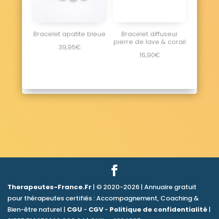
Bracelet apatite bleue
Bracelet diffuseur
pierre de lave & corail
39,95
€
16,90
€
Therapeutes-France.Fr
| © 2020-2026 | Annuaire gratuit
pour thérapeutes certifiés : Accompagnement, Coaching &
Bien-être naturel |
CGU
-
CGV
-
Politique de confidentialité
|