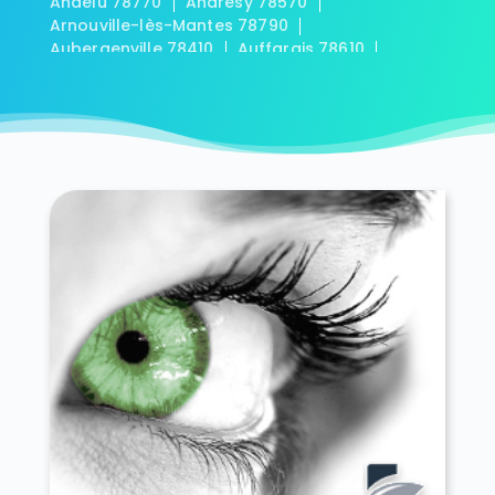
Andelu 78770
Andrésy 78570
Arnouville-lès-Mantes 78790
Aubergenville 78410
Auffargis 78610
Auffreville-Brasseuil 78930
Aulnay-sur-Mauldre 78126
Auteuil 78770
Autouillet 78770
Bailly 78870
Bazainville 78550
Bazemont 78580
Bazoches-sur-Guyonne 78490
Béhoust 78910
Bennecourt 78270
Beynes 78650
Blaru 78270
Boinville-en-Mantois 78930
Boinville-le-Gaillard 78660
Boinvilliers 78200
Bois-d'Arcy 78390
Boissets 78910
La Boissière-École 78125
Boissy-Mauvoisin 78200
Boissy-sans-Avoir 78490
Bonnelles 78830
Bonnières-sur-Seine 78270
Bouafle 78410
Bougival 78380
Bourdonné 78113
Breuil-Bois-Robert 78930
Bréval 78980
Les Bréviaires 78610
Brueil-en-Vexin 78440
Buc 78530
Buchelay 78200
Bullion 78830
Carrières-sous-Poissy 78955