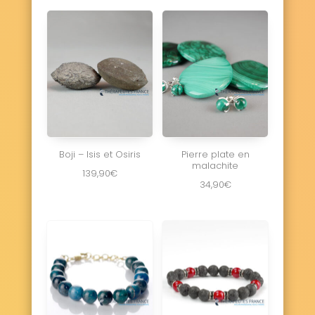
Boji – Isis et Osiris
Pierre plate en
malachite
139,90
€
34,90
€