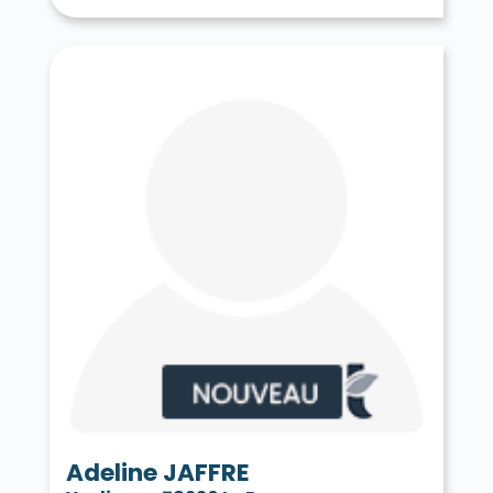
Tessancourt-sur-Aubette 78250
Thiverval-Grignon 78850
Thoiry 78770
Tilly 78790
Toussus-le-Noble 78117
Trappes 78190
Le Tremblay-sur-Mauldre 78490
Triel-sur-Seine 78510
Vaux-sur-Seine 78740
Vélizy-Villacoublay 78140
Verneuil-sur-Seine 78480
Vernouillet 78540
La Verrière 78320
Versailles 78000
Vert 78930
Le Vésinet 78110
Vicq 78490
Vieille-Église-en-Yvelines 78125
La Villeneuve-en-Chevrie 78270
Villennes-sur-Seine 78670
Villepreux 78450
Villette 78930
Villiers-le-Mahieu 78770
Villiers-Saint-Frédéric 78640
Viroflay 78220
Voisins-le-Bretonneux 78960
Adeline JAFFRE