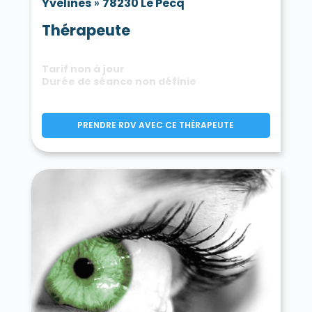
Yvelines
»
78230 Le Pecq
Thérapeute
Tarif non à jour
Durée de séance non définie
PRENDRE RDV AVEC CE THÉRAPEUTE