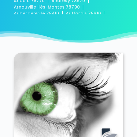
Andelu 78770
Andrésy 78570
Arnouville-lès-Mantes 78790
Aubergenville 78410
Auffargis 78610
Auffreville-Brasseuil 78930
Aulnay-sur-Mauldre 78126
Auteuil 78770
Autouillet 78770
Bailly 78870
Bazainville 78550
Bazemont 78580
Bazoches-sur-Guyonne 78490
Béhoust 78910
Bennecourt 78270
Beynes 78650
Blaru 78270
Boinville-en-Mantois 78930
Boinville-le-Gaillard 78660
Boinvilliers 78200
Bois-d'Arcy 78390
Boissets 78910
La Boissière-École 78125
Boissy-Mauvoisin 78200
Boissy-sans-Avoir 78490
Bonnelles 78830
Bonnières-sur-Seine 78270
Bouafle 78410
Bougival 78380
Bourdonné 78113
Breuil-Bois-Robert 78930
Bréval 78980
Les Bréviaires 78610
Brueil-en-Vexin 78440
Buc 78530
Buchelay 78200
Bullion 78830
Carrières-sous-Poissy 78955