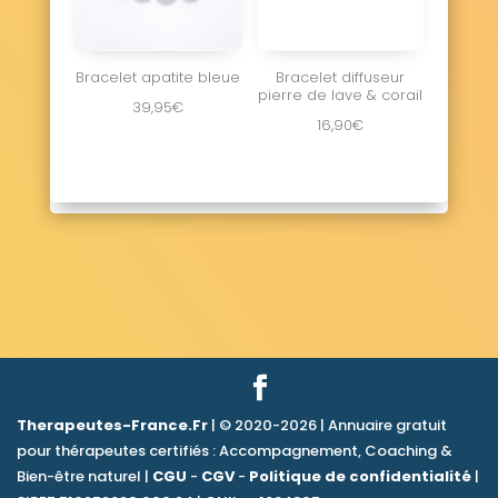
Bracelet apatite bleue
Bracelet diffuseur
pierre de lave & corail
39,95
€
16,90
€
Therapeutes-France.Fr
| © 2020-2026 | Annuaire gratuit
pour thérapeutes certifiés : Accompagnement, Coaching &
Bien-être naturel |
CGU
-
CGV
-
Politique de confidentialité
|