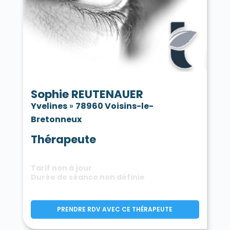
Sophie REUTENAUER
Yvelines
»
78960 Voisins-le-
Bretonneux
Thérapeute
Tarif non à jour
Durée de séance non définie
PRENDRE RDV AVEC CE THÉRAPEUTE