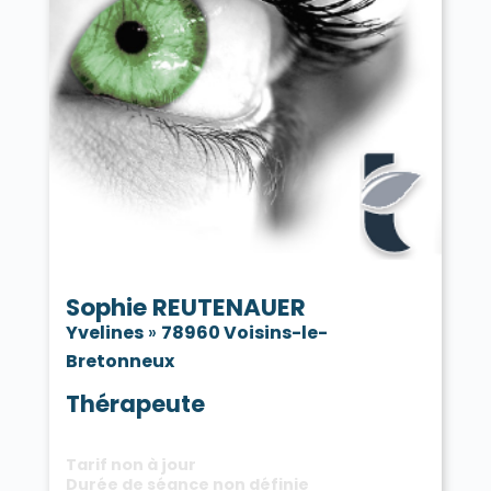
Sophie REUTENAUER
Yvelines
»
78960 Voisins-le-
Bretonneux
Thérapeute
Tarif non à jour
Durée de séance non définie