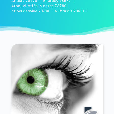
Andelu 78770
Andrésy 78570
Arnouville-lès-Mantes 78790
Aubergenville 78410
Auffargis 78610
Auffreville-Brasseuil 78930
Aulnay-sur-Mauldre 78126
Auteuil 78770
Autouillet 78770
Bailly 78870
Bazainville 78550
Bazemont 78580
Bazoches-sur-Guyonne 78490
Béhoust 78910
Bennecourt 78270
Beynes 78650
Blaru 78270
Boinville-en-Mantois 78930
Boinville-le-Gaillard 78660
Boinvilliers 78200
Bois-d'Arcy 78390
Boissets 78910
La Boissière-École 78125
Boissy-Mauvoisin 78200
Boissy-sans-Avoir 78490
Bonnelles 78830
Bonnières-sur-Seine 78270
Bouafle 78410
Bougival 78380
Bourdonné 78113
Breuil-Bois-Robert 78930
Bréval 78980
Les Bréviaires 78610
Brueil-en-Vexin 78440
Buc 78530
Buchelay 78200
Bullion 78830