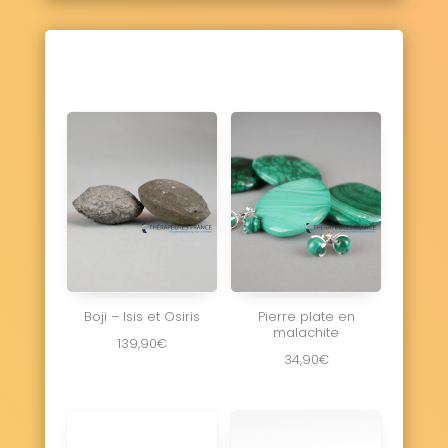
Boji – Isis et Osiris
Pierre plate en
malachite
139,90
€
34,90
€