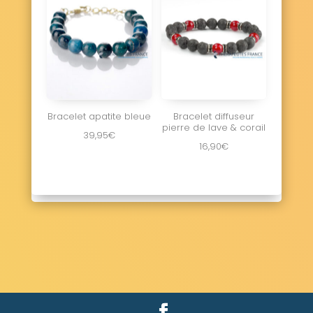
Bracelet apatite bleue
Bracelet diffuseur
pierre de lave & corail
39,95
€
16,90
€