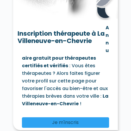
Carrières-sur-Seine 78420
La Celle-les-Bordes 78720
La Celle-Saint-Cloud 78170
Cernay-la-Ville 78720
Chambourcy 78240
A
Chanteloup-les-Vignes 78570
Inscription thérapeute à La
n
Chapet 78130
Châteaufort 78117
Villeneuve-en-Chevrie
Chatou 78400
n
Chaufour-lès-Bonnières 78270
u
Chavenay 78450
Le Chesnay 78150
aire gratuit pour thérapeutes
Chevreuse 78460
Choisel 78460
certifiés et vérifiés
: Vous êtes
Civry-la-Forêt 78910
Clairefontaine-en-Yvelines 78120
thérapeutes ? Alors faites figurer
Les Clayes-sous-Bois 78340
votre profil sur cette page pour
Coignières 78310
Condé-sur-Vesgre 78113
favoriser l'accès au bien-être et aux
Conflans-Sainte-Honorine 78700
thérapies brèves dans votre ville :
La
Courgent 78790
Cravent 78270
Crespières 78121
Croissy-sur-Seine 78290
Villeneuve-en-Chevrie
!
Dammartin-en-Serve 78111
Dampierre-en-Yvelines 78720
Dannemarie 78550
Davron 78810
Je m'inscris
Drocourt 78440
Ecquevilly 78920