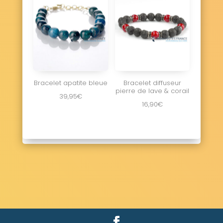
Bracelet apatite bleue
Bracelet diffuseur
pierre de lave & corail
39,95
€
16,90
€