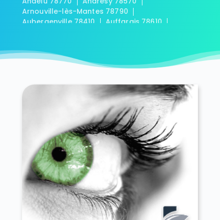
Andelu 78770
Andrésy 78570
Arnouville-lès-Mantes 78790
Aubergenville 78410
Auffargis 78610
Auffreville-Brasseuil 78930
Aulnay-sur-Mauldre 78126
Auteuil 78770
Autouillet 78770
Bailly 78870
Bazainville 78550
Bazemont 78580
Bazoches-sur-Guyonne 78490
Béhoust 78910
Bennecourt 78270
Beynes 78650
Blaru 78270
Boinville-en-Mantois 78930
Boinville-le-Gaillard 78660
Boinvilliers 78200
Bois-d'Arcy 78390
Boissets 78910
La Boissière-École 78125
Boissy-Mauvoisin 78200
Boissy-sans-Avoir 78490
Bonnelles 78830
Bonnières-sur-Seine 78270
Bouafle 78410
Bougival 78380
Bourdonné 78113
Breuil-Bois-Robert 78930
Bréval 78980
Les Bréviaires 78610
Brueil-en-Vexin 78440
Buc 78530
Buchelay 78200
Bullion 78830
Carrières-sous-Poissy 78955