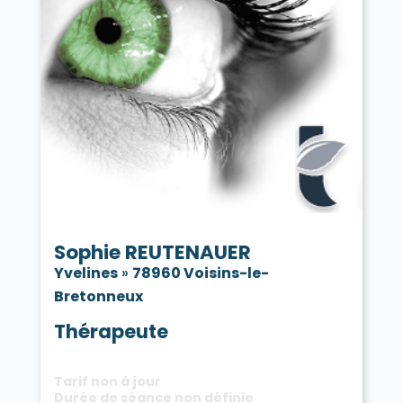
Sophie REUTENAUER
Yvelines
»
78960 Voisins-le-
Bretonneux
Thérapeute
Tarif non à jour
Durée de séance non définie