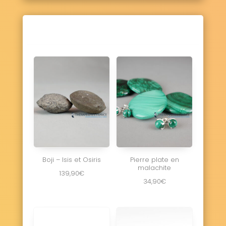
Boji – Isis et Osiris
Pierre plate en
malachite
139,90
€
34,90
€