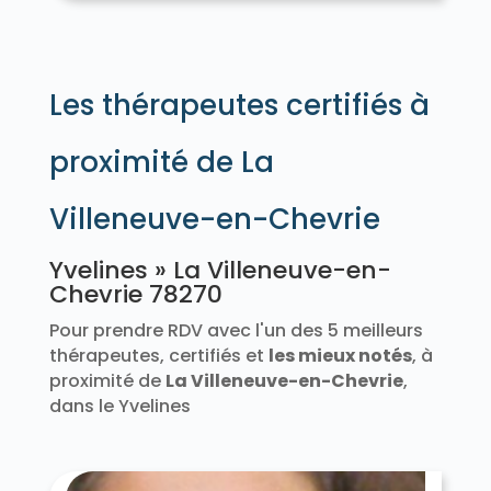
Élancourt 78990
Émancé 78125
Épône 78680
Les Essarts-le-Roi 78690
L'Étang-la-Ville 78620
Évecquemont 78740
La Falaise 78410
Favrieux 78200
Les thérapeutes certifiés à
Feucherolles 78810
Flacourt 78200
Flexanville 78910
Flins-Neuve-Église 78790
Flins-sur-Seine 78410
proximité de La
Follainville-Dennemont 78520
Fontenay-le-Fleury 78330
Villeneuve-en-Chevrie
Fontenay-Mauvoisin 78200
Fontenay-Saint-Père 78440
Fourqueux 78112
Freneuse 78840
Yvelines » La Villeneuve-en-
Gaillon-sur-Montcient 78250
Chevrie 78270
Galluis 78490
Gambais 78950
Pour prendre RDV avec l'un des 5 meilleurs
Gambaiseuil 78490
Garancières 78890
thérapeutes, certifiés et
les mieux notés
, à
Gargenville 78440
Gazeran 78125
Gommecourt 78270
Goupillières 78770
proximité de
La Villeneuve-en-Chevrie
,
Goussonville 78930
Grandchamp 78113
dans le Yvelines
Gressey 78550
Grosrouvre 78490
Guernes 78520
Guerville 78930
Guitrancourt 78440
Guyancourt 78280