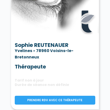
Sophie REUTENAUER
Yvelines
»
78960 Voisins-le-
Bretonneux
Thérapeute
Tarif non à jour
Durée de séance non définie
PRENDRE RDV AVEC CE THÉRAPEUTE