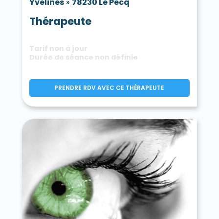
Yvelines
»
78230 Le Pecq
Thérapeute
Tarif non à jour
Durée de séance non définie
PRENDRE RDV AVEC CE THÉRAPEUTE