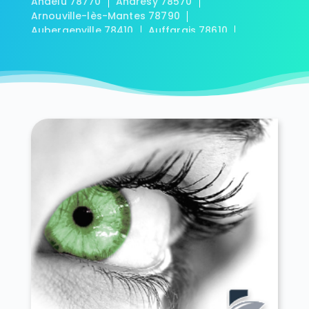
Andelu 78770
Andrésy 78570
Arnouville-lès-Mantes 78790
Aubergenville 78410
Auffargis 78610
Auffreville-Brasseuil 78930
Aulnay-sur-Mauldre 78126
Auteuil 78770
Autouillet 78770
Bailly 78870
Bazainville 78550
Bazemont 78580
Bazoches-sur-Guyonne 78490
Béhoust 78910
Bennecourt 78270
Beynes 78650
Blaru 78270
Boinville-en-Mantois 78930
Boinville-le-Gaillard 78660
Boinvilliers 78200
Bois-d'Arcy 78390
Boissets 78910
La Boissière-École 78125
Boissy-Mauvoisin 78200
Boissy-sans-Avoir 78490
Bonnelles 78830
Bonnières-sur-Seine 78270
Bouafle 78410
Bougival 78380
Bourdonné 78113
Breuil-Bois-Robert 78930
Bréval 78980
Les Bréviaires 78610
Brueil-en-Vexin 78440
Buc 78530
Buchelay 78200
Bullion 78830
Carrières-sous-Poissy 78955