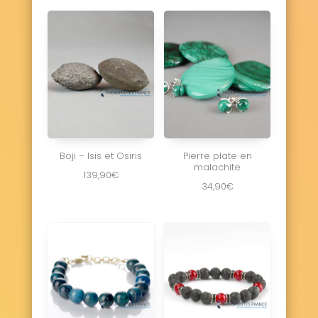
Boji – Isis et Osiris
Pierre plate en
malachite
139,90
€
34,90
€