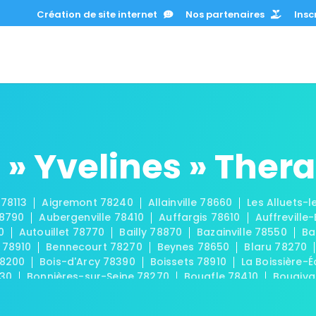
Création de site internet
Nos partenaires
Inscr
» Yvelines » Ther
 78113
Aigremont 78240
Allainville 78660
Les Alluets-
78790
Aubergenville 78410
Auffargis 78610
Auffreville
0
Autouillet 78770
Bailly 78870
Bazainville 78550
Ba
 78910
Bennecourt 78270
Beynes 78650
Blaru 78270
78200
Bois-d'Arcy 78390
Boissets 78910
La Boissière-É
830
Bonnières-sur-Seine 78270
Bouafle 78410
Bougiva
Les Bréviaires 78610
Brueil-en-Vexin 78440
Buc 78530
-sur-Seine 78420
La Celle-les-Bordes 78720
La Celle-S