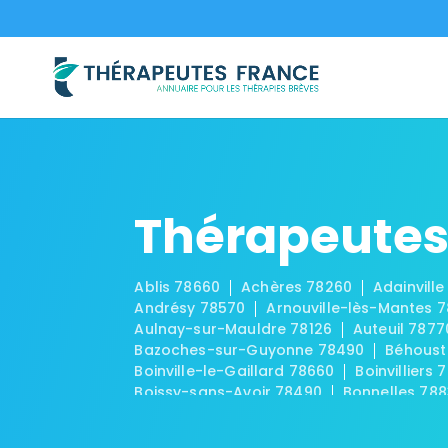
Thérapeutes 
Ablis 78660
Achères 78260
Adainville
Andrésy 78570
Arnouville-lès-Mantes 
Aulnay-sur-Mauldre 78126
Auteuil 7877
Bazoches-sur-Guyonne 78490
Béhoust
Boinville-le-Gaillard 78660
Boinvilliers 
Boissy-sans-Avoir 78490
Bonnelles 78
Breuil-Bois-Robert 78930
Bréval 78980
Carrières-sous-Poissy 78955
Carrières