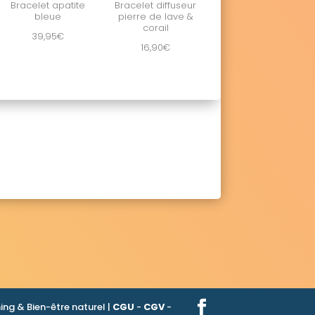
Bracelet apatite
Bracelet diffuseur
bleue
pierre de lave &
corail
39,95
€
16,90
€
ng & Bien-être naturel |
CGU
-
CGV
-