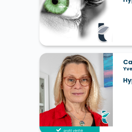
Ca
Yve
Hy
profil vérifié