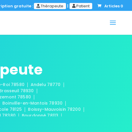
iption gratuite :
Thérapeute
|
Patient
Articles 0
apeute
le-Roi 78580
Andelu 78770
-Brasseuil 78930
zemont 78580
Boinville-en-Mantois 78930
cole 78125
Boissy-Mauvoisin 78200
l 78380
Bourdonné 78113
Buchelay 78200
Bullion 78830
aint-Cloud 78170