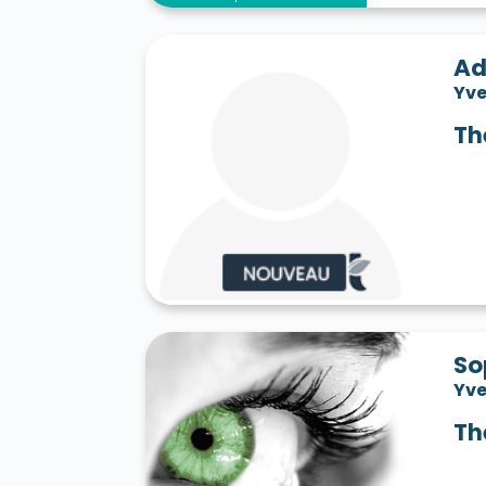
Ad
Yve
Th
So
Yve
Th