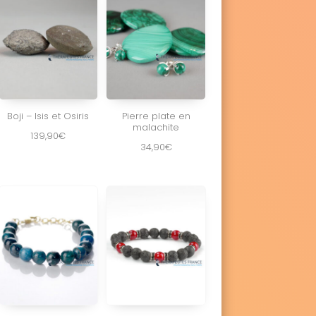
Boji – Isis et Osiris
Pierre plate en
malachite
139,90
€
34,90
€