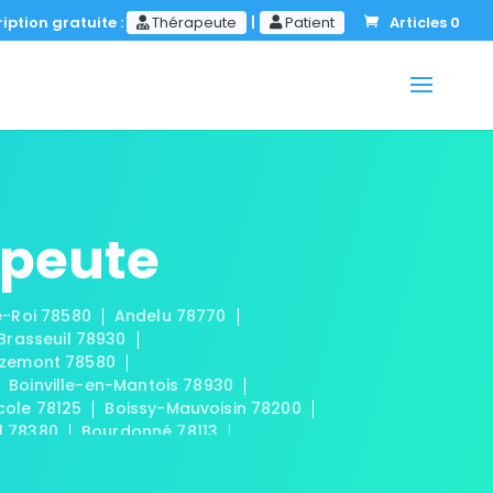
iption gratuite :
Thérapeute
|
Patient
Articles 0
apeute
le-Roi 78580
Andelu 78770
-Brasseuil 78930
zemont 78580
Boinville-en-Mantois 78930
cole 78125
Boissy-Mauvoisin 78200
l 78380
Bourdonné 78113
0
Buchelay 78200
Bullion 78830
aint-Cloud 78170