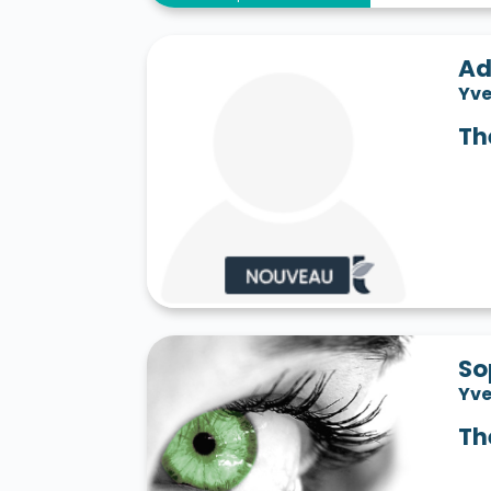
Ad
Yve
Th
So
Yve
Th