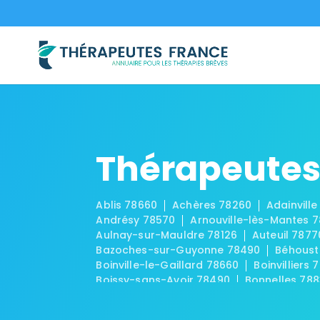
Thérapeutes 
Ablis 78660
Achères 78260
Adainville
Andrésy 78570
Arnouville-lès-Mantes 
Aulnay-sur-Mauldre 78126
Auteuil 7877
Bazoches-sur-Guyonne 78490
Béhoust
Boinville-le-Gaillard 78660
Boinvilliers 
Boissy-sans-Avoir 78490
Bonnelles 78
Breuil-Bois-Robert 78930
Bréval 78980
Carrières-sous-Poissy 78955
Carrières