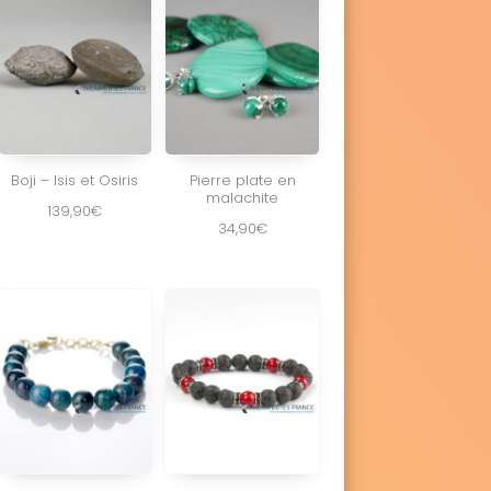
Boji – Isis et Osiris
Pierre plate en
malachite
139,90
€
34,90
€