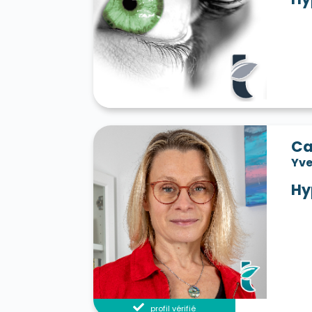
Ca
Yve
Hy
profil vérifié