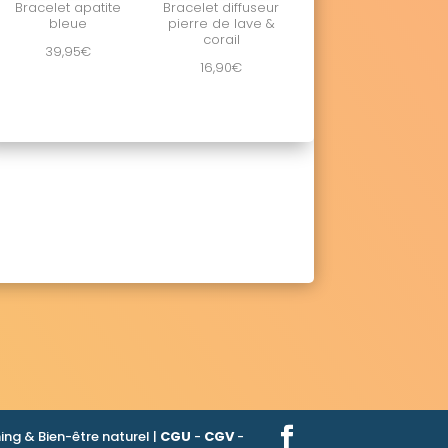
Bracelet apatite
Bracelet diffuseur
bleue
pierre de lave &
corail
39,95
€
16,90
€
ng & Bien-être naturel |
CGU
-
CGV
-