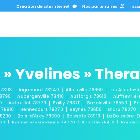
Création de site internet
Nos partenaires
Inscr
» Yvelines » Ther
 78113
Aigremont 78240
Allainville 78660
Les Alluets-
78790
Aubergenville 78410
Auffargis 78610
Auffreville
0
Autouillet 78770
Bailly 78870
Bazainville 78550
Ba
 78910
Bennecourt 78270
Beynes 78650
Blaru 78270
78200
Bois-d'Arcy 78390
Boissets 78910
La Boissière-É
830
Bonnières-sur-Seine 78270
Bouafle 78410
Bougiva
Les Bréviaires 78610
Brueil-en-Vexin 78440
Buc 7853
-sur-Seine 78420
La Celle-les-Bordes 78720
La Celle-S