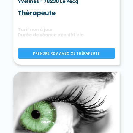
Yvelines
»
78230 Le Pecq
Thérapeute
Tarif non à jour
Durée de séance non définie
PRENDRE RDV AVEC CE THÉRAPEUTE