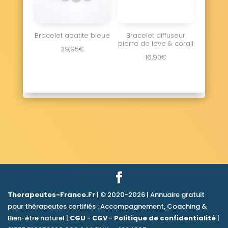
Bracelet apatite bleue
Bracelet diffuseur
pierre de lave & corail
39,95
€
16,90
€
Therapeutes-France.Fr
| © 2020-2026 | Annuaire gratuit
pour thérapeutes certifiés : Accompagnement, Coaching &
Bien-être naturel |
CGU
-
CGV
-
Politique de confidentialité
|