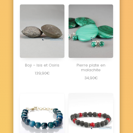
Boji – Isis et Osiris
Pierre plate en
malachite
139,90
€
34,90
€