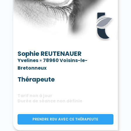
Sophie REUTENAUER
Yvelines
»
78960 Voisins-le-
Bretonneux
Thérapeute
Tarif non à jour
Durée de séance non définie
PRENDRE RDV AVEC CE THÉRAPEUTE