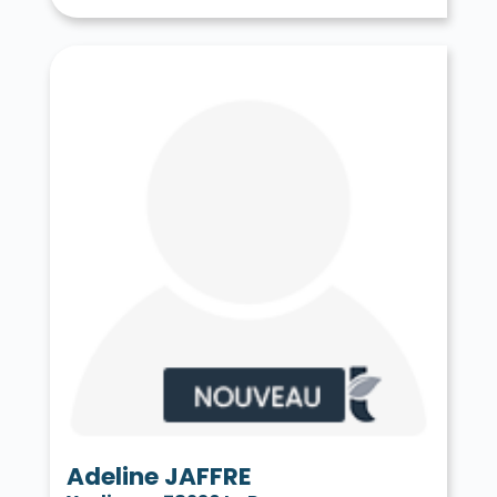
Tessancourt-sur-Aubette 78250
Thiverval-Grignon 78850
Thoiry 78770
Tilly 78790
Toussus-le-Noble 78117
Trappes 78190
Le Tremblay-sur-Mauldre 78490
Triel-sur-Seine 78510
Vaux-sur-Seine 78740
Vélizy-Villacoublay 78140
Verneuil-sur-Seine 78480
Vernouillet 78540
La Verrière 78320
Versailles 78000
Vert 78930
Le Vésinet 78110
Vicq 78490
Vieille-Église-en-Yvelines 78125
La Villeneuve-en-Chevrie 78270
Villennes-sur-Seine 78670
Villepreux 78450
Villette 78930
Villiers-le-Mahieu 78770
Villiers-Saint-Frédéric 78640
Viroflay 78220
Voisins-le-Bretonneux 78960
Adeline JAFFRE