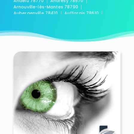
Andelu 78770
Andrésy 78570
Arnouville-lès-Mantes 78790
Aubergenville 78410
Auffargis 78610
Auffreville-Brasseuil 78930
Aulnay-sur-Mauldre 78126
Auteuil 78770
Autouillet 78770
Bailly 78870
Bazainville 78550
Bazemont 78580
Bazoches-sur-Guyonne 78490
Béhoust 78910
Bennecourt 78270
Beynes 78650
Blaru 78270
Boinville-en-Mantois 78930
Boinville-le-Gaillard 78660
Boinvilliers 78200
Bois-d'Arcy 78390
Boissets 78910
La Boissière-École 78125
Boissy-Mauvoisin 78200
Boissy-sans-Avoir 78490
Bonnelles 78830
Bonnières-sur-Seine 78270
Bouafle 78410
Bougival 78380
Bourdonné 78113
Breuil-Bois-Robert 78930
Bréval 78980
Les Bréviaires 78610
Brueil-en-Vexin 78440
Buc 78530
Buchelay 78200
Bullion 78830
Carrières-sous-Poissy 78955