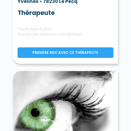
Yvelines
»
78230 Le Pecq
Thérapeute
Tarif non à jour
Durée de séance non définie
PRENDRE RDV AVEC CE THÉRAPEUTE