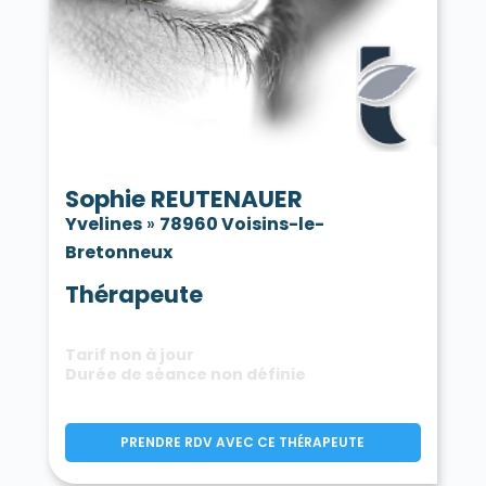
Sophie REUTENAUER
Yvelines
»
78960 Voisins-le-
Bretonneux
Thérapeute
Tarif non à jour
Durée de séance non définie
PRENDRE RDV AVEC CE THÉRAPEUTE