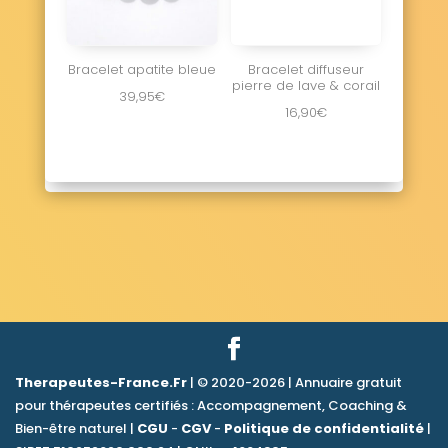
Bracelet apatite bleue
Bracelet diffuseur
pierre de lave & corail
39,95
€
16,90
€
Therapeutes-France.Fr
| © 2020-2026 | Annuaire gratuit
pour thérapeutes certifiés : Accompagnement, Coaching &
Bien-être naturel |
CGU
-
CGV
-
Politique de confidentialité
|