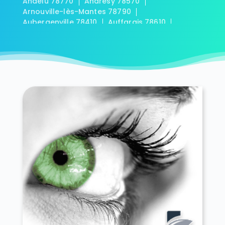
Andelu 78770
Andrésy 78570
Arnouville-lès-Mantes 78790
Aubergenville 78410
Auffargis 78610
Auffreville-Brasseuil 78930
Aulnay-sur-Mauldre 78126
Auteuil 78770
Autouillet 78770
Bailly 78870
Bazainville 78550
Bazemont 78580
Bazoches-sur-Guyonne 78490
Béhoust 78910
Bennecourt 78270
Beynes 78650
Blaru 78270
Boinville-en-Mantois 78930
Boinville-le-Gaillard 78660
Boinvilliers 78200
Bois-d'Arcy 78390
Boissets 78910
La Boissière-École 78125
Boissy-Mauvoisin 78200
Boissy-sans-Avoir 78490
Bonnelles 78830
Bonnières-sur-Seine 78270
Bouafle 78410
Bougival 78380
Bourdonné 78113
Breuil-Bois-Robert 78930
Bréval 78980
Les Bréviaires 78610
Brueil-en-Vexin 78440
Buc 78530
Buchelay 78200
Bullion 78830
Carrières-sous-Poissy 78955