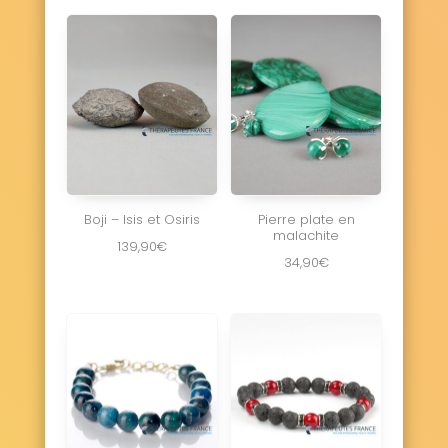
Boji – Isis et Osiris
Pierre plate en
malachite
139,90
€
34,90
€