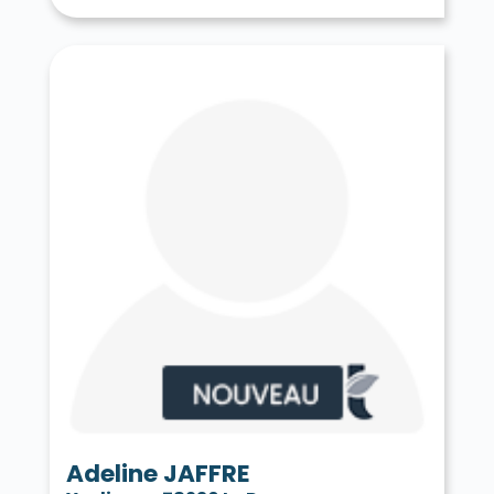
Tessancourt-sur-Aubette 78250
Thiverval-Grignon 78850
Thoiry 78770
Tilly 78790
Toussus-le-Noble 78117
Trappes 78190
Le Tremblay-sur-Mauldre 78490
Triel-sur-Seine 78510
Vaux-sur-Seine 78740
Vélizy-Villacoublay 78140
Verneuil-sur-Seine 78480
Vernouillet 78540
La Verrière 78320
Versailles 78000
Vert 78930
Le Vésinet 78110
Vicq 78490
Vieille-Église-en-Yvelines 78125
La Villeneuve-en-Chevrie 78270
Villennes-sur-Seine 78670
Villepreux 78450
Villette 78930
Villiers-le-Mahieu 78770
Villiers-Saint-Frédéric 78640
Viroflay 78220
Voisins-le-Bretonneux 78960
Adeline JAFFRE