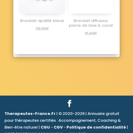
Bracelet apatite bleue
Bracelet diffuseur
pierre de lave & corail
39,95
€
16,90
€
Therapeutes-France.Fr
| © 2020-2026 | Annuaire gratuit
pour thérapeutes certifiés : Accompagnement, Coaching &
Bien-être naturel |
CGU
-
CGV
-
Politique de confidentialité
|