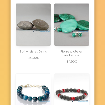
Boji – Isis et Osiris
Pierre plate en
malachite
139,90
€
34,90
€