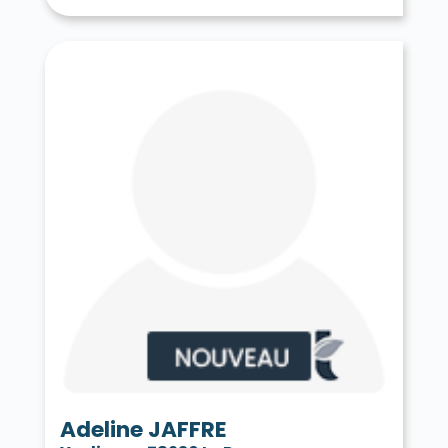
Tessancourt-sur-Aubette 78250
Thiverval-Grignon 78850
Thoiry 78770
Tilly 78790
Toussus-le-Noble 78117
Trappes 78190
Le Tremblay-sur-Mauldre 78490
Triel-sur-Seine 78510
Vaux-sur-Seine 78740
Vélizy-Villacoublay 78140
Verneuil-sur-Seine 78480
Vernouillet 78540
La Verrière 78320
Versailles 78000
Vert 78930
Le Vésinet 78110
Vicq 78490
Vieille-Église-en-Yvelines 78125
La Villeneuve-en-Chevrie 78270
Villennes-sur-Seine 78670
Villepreux 78450
Villette 78930
Villiers-le-Mahieu 78770
Villiers-Saint-Frédéric 78640
Viroflay 78220
Voisins-le-Bretonneux 78960
Adeline JAFFRE