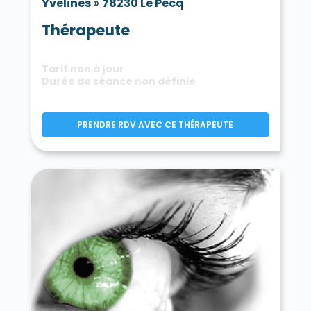
Yvelines
»
78230 Le Pecq
Thérapeute
Tarif non à jour
Durée de séance non définie
PRENDRE RDV AVEC CE THÉRAPEUTE