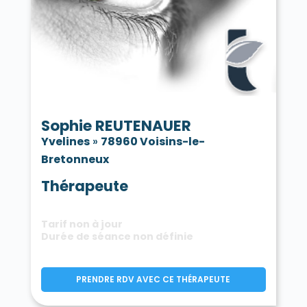
Sophie REUTENAUER
Yvelines
»
78960 Voisins-le-
Bretonneux
Thérapeute
Tarif non à jour
Durée de séance non définie
PRENDRE RDV AVEC CE THÉRAPEUTE