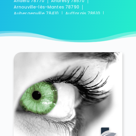
Andelu 78770
Andrésy 78570
Arnouville-lès-Mantes 78790
Aubergenville 78410
Auffargis 78610
Auffreville-Brasseuil 78930
Aulnay-sur-Mauldre 78126
Auteuil 78770
Autouillet 78770
Bailly 78870
Bazainville 78550
Bazemont 78580
Bazoches-sur-Guyonne 78490
Béhoust 78910
Bennecourt 78270
Beynes 78650
Blaru 78270
Boinville-en-Mantois 78930
Boinville-le-Gaillard 78660
Boinvilliers 78200
Bois-d'Arcy 78390
Boissets 78910
La Boissière-École 78125
Boissy-Mauvoisin 78200
Boissy-sans-Avoir 78490
Bonnelles 78830
Bonnières-sur-Seine 78270
Bouafle 78410
Bougival 78380
Bourdonné 78113
Breuil-Bois-Robert 78930
Bréval 78980
Les Bréviaires 78610
Brueil-en-Vexin 78440
Buc 78530
Buchelay 78200
Bullion 78830
Carrières-sous-Poissy 78955