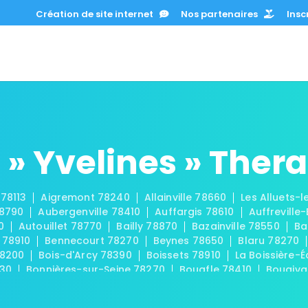
Création de site internet
Nos partenaires
Inscr
» Yvelines » Ther
 78113
Aigremont 78240
Allainville 78660
Les Alluets-
78790
Aubergenville 78410
Auffargis 78610
Auffreville
0
Autouillet 78770
Bailly 78870
Bazainville 78550
Ba
 78910
Bennecourt 78270
Beynes 78650
Blaru 78270
78200
Bois-d'Arcy 78390
Boissets 78910
La Boissière-É
830
Bonnières-sur-Seine 78270
Bouafle 78410
Bougiva
Les Bréviaires 78610
Brueil-en-Vexin 78440
Buc 78530
-sur-Seine 78420
La Celle-les-Bordes 78720
La Celle-S