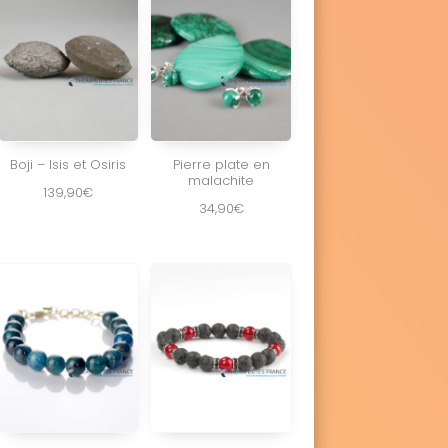
Boji – Isis et Osiris
Pierre plate en
malachite
139,90
€
34,90
€