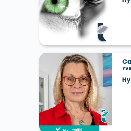
Ca
Yve
Hy
profil vérifié