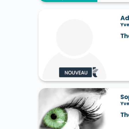
Ad
Yve
Th
So
Yve
Th