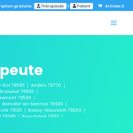
iption gratuite :
Thérapeute
|
Patient
Articles 0
apeute
le-Roi 78580
Andelu 78770
-Brasseuil 78930
zemont 78580
Boinville-en-Mantois 78930
cole 78125
Boissy-Mauvoisin 78200
l 78380
Bourdonné 78113
Buchelay 78200
Bullion 78830
aint-Cloud 78170