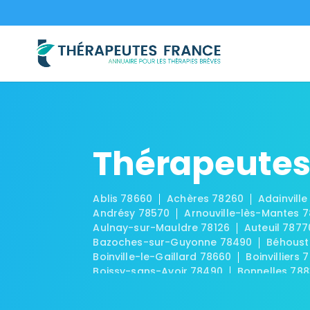
Thérapeutes 
Ablis 78660
Achères 78260
Adainville
Andrésy 78570
Arnouville-lès-Mantes 
Aulnay-sur-Mauldre 78126
Auteuil 7877
Bazoches-sur-Guyonne 78490
Béhoust
Boinville-le-Gaillard 78660
Boinvilliers 
Boissy-sans-Avoir 78490
Bonnelles 78
Breuil-Bois-Robert 78930
Bréval 78980
Carrières-sous-Poissy 78955
Carrières