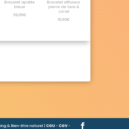
Bracelet apatite
Bracelet diffuseur
bleue
pierre de lave &
corail
39,95
€
16,90
€
ng & Bien-être naturel |
CGU
-
CGV
-