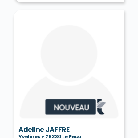
Adeline JAFFRE
Yvelines
»
78230 Le Pecq