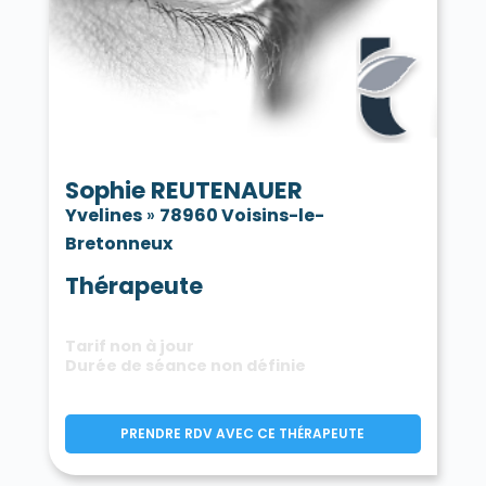
Sophie REUTENAUER
Yvelines
»
78960 Voisins-le-
Bretonneux
Thérapeute
Tarif non à jour
Durée de séance non définie
PRENDRE RDV AVEC CE THÉRAPEUTE