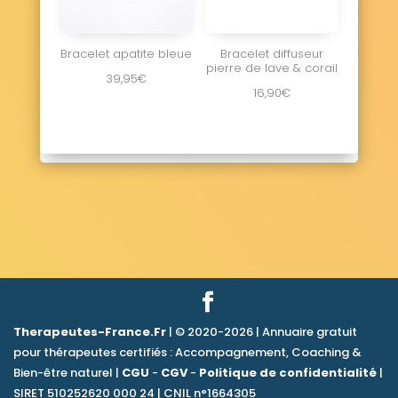
Bracelet apatite bleue
Bracelet diffuseur
pierre de lave & corail
39,95
€
16,90
€
Therapeutes-France.Fr
| © 2020-2026 | Annuaire gratuit
pour thérapeutes certifiés : Accompagnement, Coaching &
Bien-être naturel |
CGU
-
CGV
-
Politique de confidentialité
|
SIRET 510252620 000 24 | CNIL n°1664305