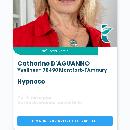
profil vérifié
Catherine D'AGUANNO
Yvelines
»
78490 Montfort-l'Amaury
Hypnose
Tarif non à jour
Durée de séance non définie
PRENDRE RDV AVEC CE THÉRAPEUTE