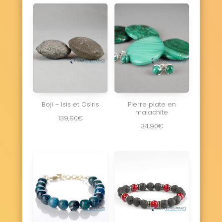
Boji – Isis et Osiris
Pierre plate en
malachite
139,90
€
34,90
€