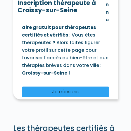
Hardricourt 78250
Hargeville 78790
Inscription thérapeute à
n
La Hauteville 78113
Herbeville 78580
Croissy-sur-Seine
n
Hermeray 78125
Houdan 78550
Houilles 78800
Issou 78440
u
Jambville 78440
Jeufosse 78270
aire gratuit pour thérapeutes
Jouars-Pontchartrain 78760
certifiés et vérifiés
: Vous êtes
Jouy-en-Josas 78350
thérapeutes ? Alors faites figurer
Jouy-Mauvoisin 78200
Jumeauville 78580
votre profil sur cette page pour
Juziers 78820
Lainville-en-Vexin 78440
Lévis-Saint-Nom 78320
Limay 78520
favoriser l'accès au bien-être et aux
Limetz-Villez 78270
thérapies brèves dans votre ville :
Les Loges-en-Josas 78350
Croissy-sur-Seine
!
Lommoye 78270
Longnes 78980
Longvilliers 78730
Louveciennes 78430
Magnanville 78200
Je m'inscris
Magny-les-Hameaux 78114
Maisons-Laffitte 78600
Mantes-la-Jolie 78200
Mantes-la-Ville 78711
Marcq 78770
Mareil-le-Guyon 78490
Mareil-Marly 78750
Les thérapeutes certifiés à
Mareil-sur-Mauldre 78124