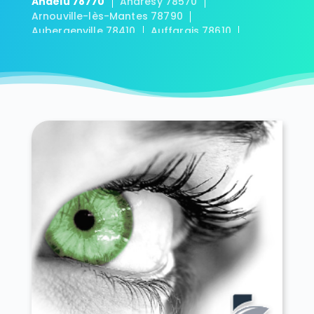
Andelu 78770
Andrésy 78570
Arnouville-lès-Mantes 78790
Aubergenville 78410
Auffargis 78610
Auffreville-Brasseuil 78930
Aulnay-sur-Mauldre 78126
Auteuil 78770
Autouillet 78770
Bailly 78870
Bazainville 78550
Bazemont 78580
Bazoches-sur-Guyonne 78490
Béhoust 78910
Bennecourt 78270
Beynes 78650
Blaru 78270
Boinville-en-Mantois 78930
Boinville-le-Gaillard 78660
Boinvilliers 78200
Bois-d'Arcy 78390
Boissets 78910
La Boissière-École 78125
Boissy-Mauvoisin 78200
Boissy-sans-Avoir 78490
Bonnelles 78830
Bonnières-sur-Seine 78270
Bouafle 78410
Bougival 78380
Bourdonné 78113
Breuil-Bois-Robert 78930
Bréval 78980
Les Bréviaires 78610
Brueil-en-Vexin 78440
Buc 78530
Buchelay 78200
Bullion 78830
Carrières-sous-Poissy 78955