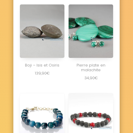
Boji – Isis et Osiris
Pierre plate en
malachite
139,90
€
34,90
€