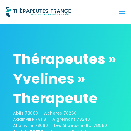
Thérapeutes »
Yvelines »
Therapeute
Ablis 78660
Achères 78260
Adainville 78113
Aigremont 78240
Allainville 78660
Les Alluets-le-Roi 78580