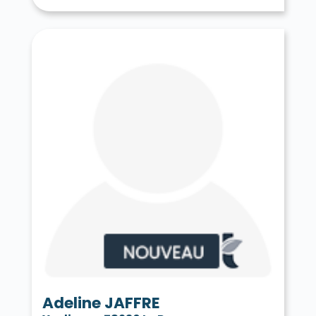
Tessancourt-sur-Aubette 78250
Thiverval-Grignon 78850
Thoiry 78770
Tilly 78790
Toussus-le-Noble 78117
Trappes 78190
Le Tremblay-sur-Mauldre 78490
Triel-sur-Seine 78510
Vaux-sur-Seine 78740
Vélizy-Villacoublay 78140
Verneuil-sur-Seine 78480
Vernouillet 78540
La Verrière 78320
Versailles 78000
Vert 78930
Le Vésinet 78110
Vicq 78490
Vieille-Église-en-Yvelines 78125
La Villeneuve-en-Chevrie 78270
Villennes-sur-Seine 78670
Villepreux 78450
Villette 78930
Villiers-le-Mahieu 78770
Villiers-Saint-Frédéric 78640
Viroflay 78220
Voisins-le-Bretonneux 78960
Adeline JAFFRE