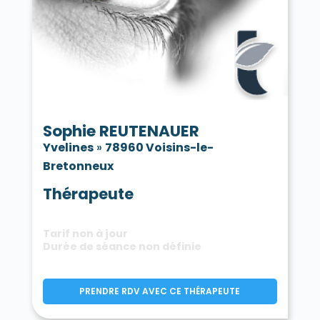
Sophie REUTENAUER
Yvelines
»
78960 Voisins-le-
Bretonneux
Thérapeute
Tarif non à jour
Durée de séance non définie
PRENDRE RDV AVEC CE THÉRAPEUTE