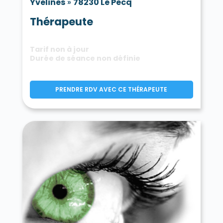
Yvelines
»
78230 Le Pecq
Thérapeute
Tarif non à jour
Durée de séance non définie
PRENDRE RDV AVEC CE THÉRAPEUTE