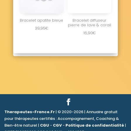
Bracelet apatite bleue
Bracelet diffuseur
pierre de lave & corail
39,95
€
16,90
€
Therapeutes-France.Fr
| © 2020-2026 | Annuaire gratuit
pour thérapeutes certifiés : Accompagnement, Coaching &
Bien-être naturel |
CGU
-
CGV
-
Politique de confidentialité
|