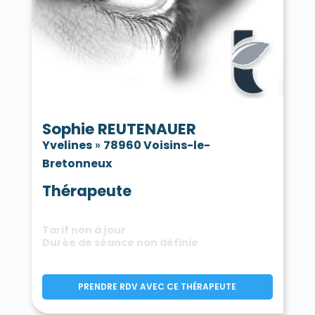
Sophie REUTENAUER
Yvelines
»
78960 Voisins-le-
Bretonneux
Thérapeute
Tarif non à jour
Durée de séance non définie
PRENDRE RDV AVEC CE THÉRAPEUTE