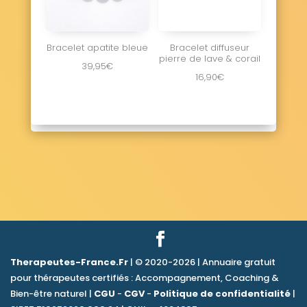
Bracelet apatite bleue
Bracelet diffuseur
pierre de lave & corail
39,95
€
16,90
€
Therapeutes-France.Fr
| © 2020-2026 | Annuaire gratuit
pour thérapeutes certifiés : Accompagnement, Coaching &
Bien-être naturel |
CGU
-
CGV
-
Politique de confidentialité
|