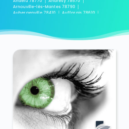
Andelu 78770
Andrésy 78570
Arnouville-lès-Mantes 78790
Aubergenville 78410
Auffargis 78610
Auffreville-Brasseuil 78930
Aulnay-sur-Mauldre 78126
Auteuil 78770
Autouillet 78770
Bailly 78870
Bazainville 78550
Bazemont 78580
Bazoches-sur-Guyonne 78490
Béhoust 78910
Bennecourt 78270
Beynes 78650
Blaru 78270
Boinville-en-Mantois 78930
Boinville-le-Gaillard 78660
Boinvilliers 78200
Bois-d'Arcy 78390
Boissets 78910
La Boissière-École 78125
Boissy-Mauvoisin 78200
Boissy-sans-Avoir 78490
Bonnelles 78830
Bonnières-sur-Seine 78270
Bouafle 78410
Bougival 78380
Bourdonné 78113
Breuil-Bois-Robert 78930
Bréval 78980
Les Bréviaires 78610
Brueil-en-Vexin 78440
Buc 78530
Buchelay 78200
Bullion 78830
Carrières-sous-Poissy 78955