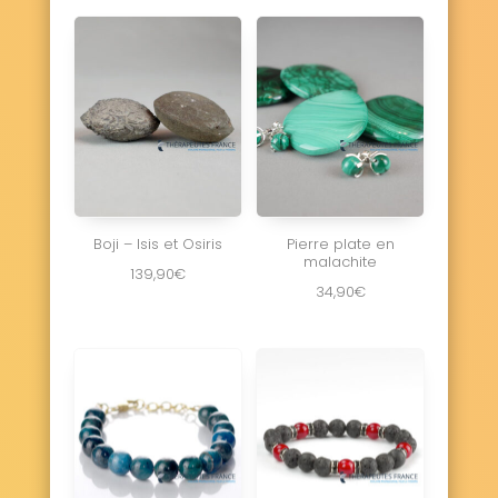
Boji – Isis et Osiris
Pierre plate en
malachite
139,90
€
34,90
€