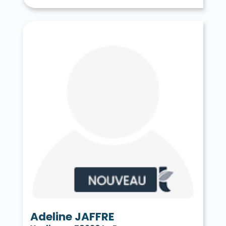
Tessancourt-sur-Aubette 78250
Thiverval-Grignon 78850
Thoiry 78770
Tilly 78790
Toussus-le-Noble 78117
Trappes 78190
Le Tremblay-sur-Mauldre 78490
Triel-sur-Seine 78510
Vaux-sur-Seine 78740
Vélizy-Villacoublay 78140
Verneuil-sur-Seine 78480
Vernouillet 78540
La Verrière 78320
Versailles 78000
Vert 78930
Le Vésinet 78110
Vicq 78490
Vieille-Église-en-Yvelines 78125
La Villeneuve-en-Chevrie 78270
Villennes-sur-Seine 78670
Villepreux 78450
Villette 78930
Villiers-le-Mahieu 78770
Villiers-Saint-Frédéric 78640
Viroflay 78220
Voisins-le-Bretonneux 78960
Adeline JAFFRE