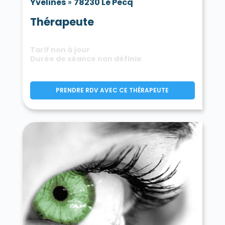
Yvelines
»
78230 Le Pecq
Thérapeute
Tarif non à jour
Durée de séance non définie
PRENDRE RDV AVEC CE THÉRAPEUTE