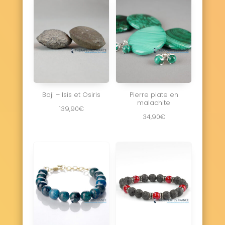
Boji – Isis et Osiris
Pierre plate en
malachite
139,90
€
34,90
€