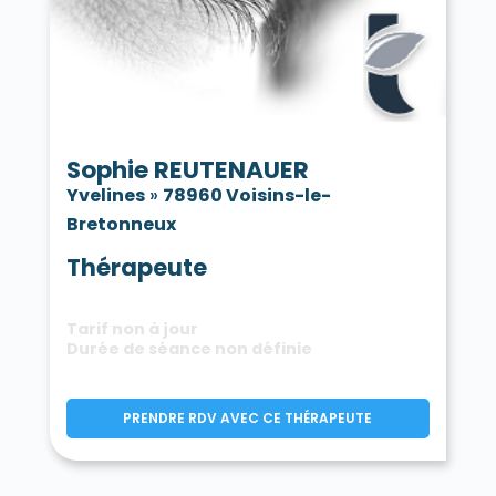
Sophie REUTENAUER
Yvelines
»
78960 Voisins-le-
Bretonneux
Thérapeute
Tarif non à jour
Durée de séance non définie
PRENDRE RDV AVEC CE THÉRAPEUTE