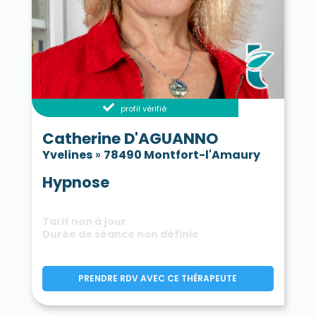
profil vérifié
Catherine D'AGUANNO
Yvelines
»
78490 Montfort-l'Amaury
Hypnose
Tarif non à jour
Durée de séance non définie
PRENDRE RDV AVEC CE THÉRAPEUTE