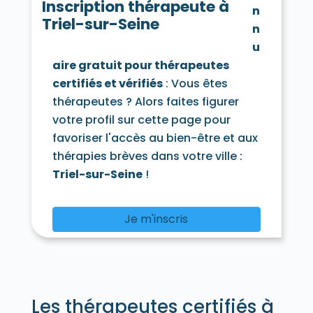
Hardricourt 78250
Hargeville 78790
Inscription thérapeute à
n
La Hauteville 78113
Herbeville 78580
Triel-sur-Seine
n
Hermeray 78125
Houdan 78550
Houilles 78800
Issou 78440
u
Jambville 78440
Jeufosse 78270
aire gratuit pour thérapeutes
Jouars-Pontchartrain 78760
certifiés et vérifiés
: Vous êtes
Jouy-en-Josas 78350
thérapeutes ? Alors faites figurer
Jouy-Mauvoisin 78200
Jumeauville 78580
votre profil sur cette page pour
Juziers 78820
Lainville-en-Vexin 78440
Lévis-Saint-Nom 78320
Limay 78520
favoriser l'accès au bien-être et aux
Limetz-Villez 78270
thérapies brèves dans votre ville :
Les Loges-en-Josas 78350
Triel-sur-Seine
!
Lommoye 78270
Longnes 78980
Longvilliers 78730
Louveciennes 78430
Magnanville 78200
Je m'inscris
Magny-les-Hameaux 78114
Maisons-Laffitte 78600
Mantes-la-Jolie 78200
Mantes-la-Ville 78711
Marcq 78770
Mareil-le-Guyon 78490
Mareil-Marly 78750
Les thérapeutes certifiés à
Mareil-sur-Mauldre 78124