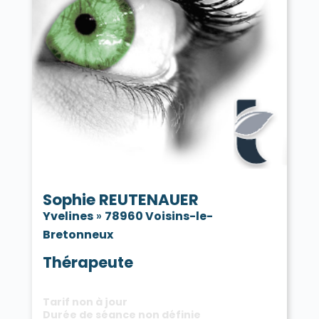
Sophie REUTENAUER
Yvelines
»
78960 Voisins-le-
Bretonneux
Thérapeute
Tarif non à jour
Durée de séance non définie