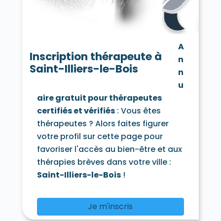
Carrières-sur-Seine 78420
La Celle-les-Bordes 78720
La Celle-Saint-Cloud 78170
Cernay-la-Ville 78720
Chambourcy 78240
A
Chanteloup-les-Vignes 78570
Inscription thérapeute à
n
Chapet 78130
Châteaufort 78117
Saint-Illiers-le-Bois
Chatou 78400
n
Chaufour-lès-Bonnières 78270
u
Chavenay 78450
Le Chesnay 78150
aire gratuit pour thérapeutes
Chevreuse 78460
Choisel 78460
certifiés et vérifiés
: Vous êtes
Civry-la-Forêt 78910
Clairefontaine-en-Yvelines 78120
thérapeutes ? Alors faites figurer
Les Clayes-sous-Bois 78340
votre profil sur cette page pour
Coignières 78310
Condé-sur-Vesgre 78113
favoriser l'accès au bien-être et aux
Conflans-Sainte-Honorine 78700
thérapies brèves dans votre ville :
Courgent 78790
Cravent 78270
Crespières 78121
Croissy-sur-Seine 78290
Saint-Illiers-le-Bois
!
Dammartin-en-Serve 78111
Dampierre-en-Yvelines 78720
Dannemarie 78550
Davron 78810
Je m'inscris
Drocourt 78440
Ecquevilly 78920