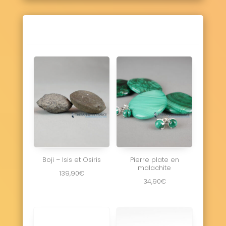
Boji – Isis et Osiris
Pierre plate en
malachite
139,90
€
34,90
€