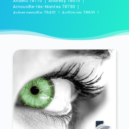
Andelu 78770
Andrésy 78570
Arnouville-lès-Mantes 78790
Aubergenville 78410
Auffargis 78610
Auffreville-Brasseuil 78930
Aulnay-sur-Mauldre 78126
Auteuil 78770
Autouillet 78770
Bailly 78870
Bazainville 78550
Bazemont 78580
Bazoches-sur-Guyonne 78490
Béhoust 78910
Bennecourt 78270
Beynes 78650
Blaru 78270
Boinville-en-Mantois 78930
Boinville-le-Gaillard 78660
Boinvilliers 78200
Bois-d'Arcy 78390
Boissets 78910
La Boissière-École 78125
Boissy-Mauvoisin 78200
Boissy-sans-Avoir 78490
Bonnelles 78830
Bonnières-sur-Seine 78270
Bouafle 78410
Bougival 78380
Bourdonné 78113
Breuil-Bois-Robert 78930
Bréval 78980
Les Bréviaires 78610
Brueil-en-Vexin 78440
Buc 78530
Buchelay 78200
Bullion 78830
Carrières-sous-Poissy 78955