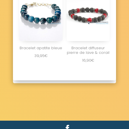
Bracelet apatite bleue
Bracelet diffuseur
pierre de lave & corail
39,95
€
16,90
€