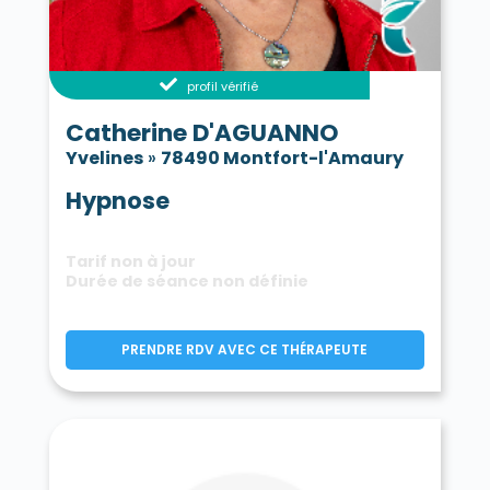
profil vérifié
Catherine D'AGUANNO
Yvelines
»
78490 Montfort-l'Amaury
Hypnose
Tarif non à jour
Durée de séance non définie
PRENDRE RDV AVEC CE THÉRAPEUTE