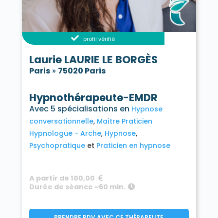
profil vérifié
Laurie LAURIE LE BORGÈS
Paris
»
75020 Paris
Hypnothérapeute-EMDR
Avec 5 spécialisations en
Hypnose
conversationnelle
Maître Praticien
Hypnologue - Arche
Hypnose
Psychopratique
Praticien en hypnose
A partir de 100,00
Durée de séance ~60 min.
PRENDRE RDV AVEC CE THÉRAPEUTE