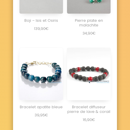
Boji – Isis et Osiris
Pierre plate en
malachite
139,90
€
34,90
€
Bracelet apatite bleue
Bracelet diffuseur
pierre de lave & corail
39,95
€
16,90
€