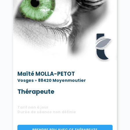
Maïté MOLLA-PETOT
Vosges
»
88420 Moyenmoutier
Thérapeute
Tarif non à jour
Durée de séance non définie
PRENDRE RDV AVEC CE THÉRAPEUTE