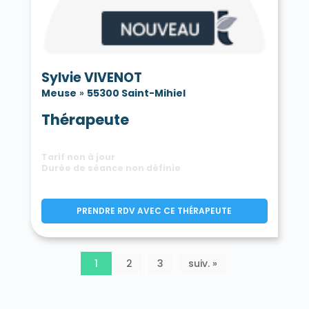
Sylvie VIVENOT
Meuse
»
55300 Saint-Mihiel
Thérapeute
Tarif non à jour
Durée de séance non définie
PRENDRE RDV AVEC CE THÉRAPEUTE
1
2
3
suiv. »