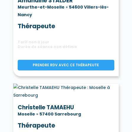
Amandine STALDER
Meurthe-et-Moselle
»
54600 Villers-lès-
Nancy
Thérapeute
Tarif non à jour
Durée de séance non définie
PRENDRE RDV AVEC CE THÉRAPEUTE
Christelle TAMAEHU
Moselle
»
57400 Sarrebourg
Thérapeute