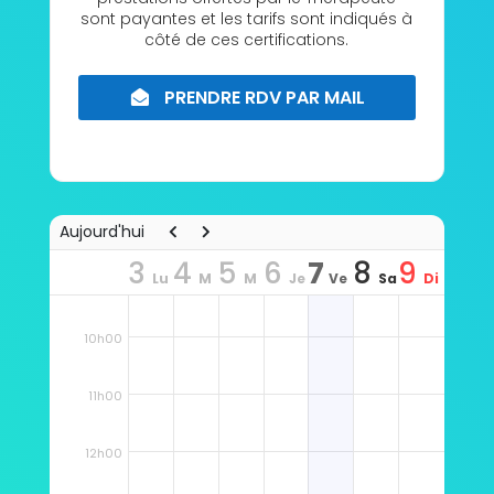
sont payantes et les tarifs sont indiqués à
côté de ces certifications.
PRENDRE RDV PAR MAIL
8h00
Aujourd'hui
3
4
5
6
7
8
9
Lu
M
M
Je
Ve
Sa
Di
9h00
n
ar
er
u
n
m
m
10h00
11h00
12h00