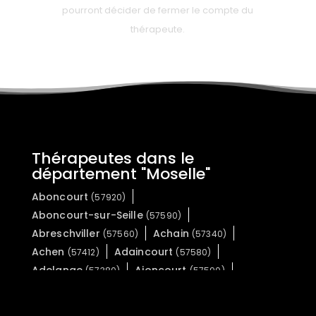
pourront décider de fermer le compte du
thérapeute.
Thérapeutes dans le
département "Moselle"
Aboncourt
(57920)
Aboncourt-sur-Seille
(57590)
Abreschviller
Achain
(57560)
(57340)
Achen
Adaincourt
(57412)
(57580)
Adelange
Ajoncourt
(57380)
(57590)
Alaincourt-la-Côte
(57590)
Albestroff
Algrange
(57670)
(57440)