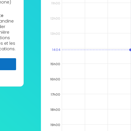
hone)
11h00
te
12h00
mandine
der
mière
13h00
tions
s et les
cations.
14:04
15h00
16h00
17h00
18h00
19h00