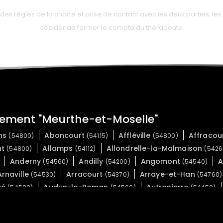
 règles de la charte et prise de contact avec les deux parties, les 
décider de fermer le compte du thérapeute.
tement "Meurthe-et-Moselle"
ans
Aboncourt
Affléville
Affracou
(54800)
(54115)
(54800)
nt
Allamps
Allondrelle-la-Malmaison
(54800)
(54112)
(5426
Anderny
Andilly
Angomont
(54560)
(54200)
(54540)
Arnaville
Arracourt
Arraye-et-Han
(54530)
(54370)
(54760)
ué
Audun-le-Roman
Autrepierre
(54580)
(54560)
(54450)
lle
Avricourt
Avril
Azelot
(54385)
(54450)
(54150)
(54210)
inville-aux-Miroirs
Bainville-sur-Madon
B
(54290)
(54550)