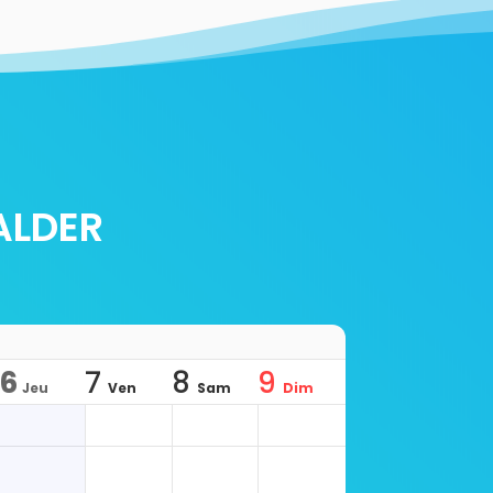
ALDER
6
7
8
9
Jeu
Ven
Sam
Dim