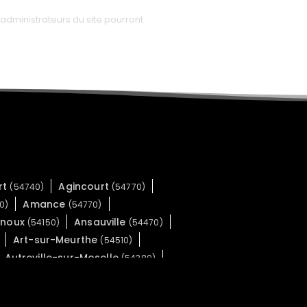
administrateurs du site pourront
rt
Agincourt
(54740)
(54770)
Amance
0)
(54770)
Anoux
Ansauville
(54150)
(54470)
Art-sur-Meurthe
(54510)
Autreville-sur-Moselle
(54380)
Azerailles
Baccarat
(54122)
(54120)
arbas
Barbonville
(54450)
(54360)