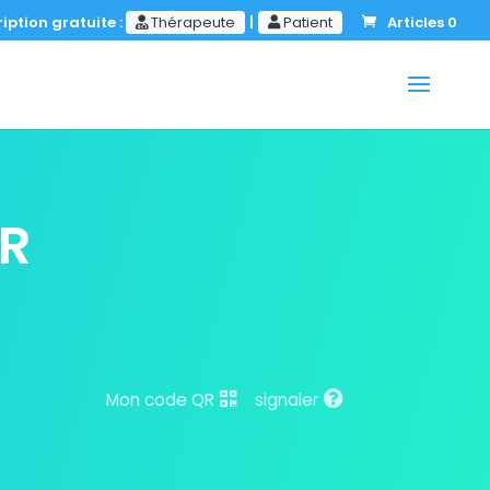
iption gratuite :
Thérapeute
|
Patient
Articles 0
R
Mon code QR
signaler