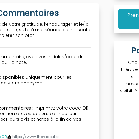
& Commentaires
Pren
 de votre gratitude, l’encourager et le/la
ce site, suite à une séance bienfaisante
léter son profil.
P
mmentaire, avec vos initiales/date du
qui l’a noté.
Choi
thérape
soc
 disponibles uniquement pour les
n de votre anonymat.
messa
visibili
 commentaires :
Imprimez votre code QR
osition de vos patients afin de leur
r leurs avis et notes à la fin de vos
e QR
https://www.therapeutes-