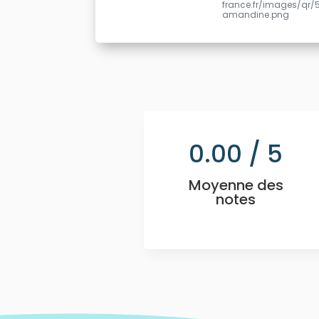
france.fr/images/qr/
amandine.png
0.00
/ 5
Moyenne des
notes