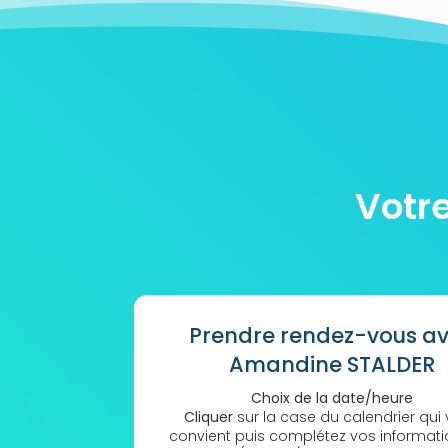
Votr
Prendre rendez-vous a
Amandine STALDER
Choix de la date/heure
Cliquer
sur la case du calendrier qui
convient puis complétez vos informat