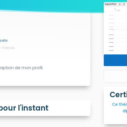
elle
es-France
iption de mon profil.
Cert
Ce thé
ur l'instant
di