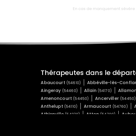
En cas de manquement sévère des
Thérapeutes dans le dépar
Abaucourt
Abbéville-lès-Confl
(54610)
Aingeray
Allain
Allamo
(54460)
(54170)
Amenoncourt
Ancerviller
(54450)
(54450)
Anthelupt
Armaucourt
(54110)
(54760)
Athienville
Atton
Aubo
(54370)
(54700)
Autrey
Avillers
Avrainvi
(54160)
(54490)
Badonviller
Bagneux
Ba
(54540)
(54170)