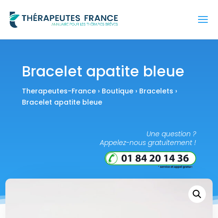
Bracelet apatite bleue
Therapeutes-France
›
Boutique
›
Bracelets
›
Bracelet apatite bleue
Une question ?
Appelez-nous gratuitement !