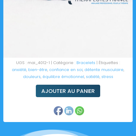
UGS :
mai_4012-1
Catégorie :
Bracelets
Étiquettes :
anxiété
,
bien-être
,
confiance en soi
,
détente musculaire
,
douleurs
,
équilibre émotionnel
,
satiété
,
stress
AJOUTER AU PANIER