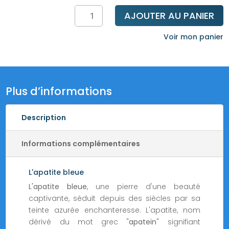
quantité
AJOUTER AU PANIER
de
Bracelet
Voir mon panier
apatite
bleue
Plus d’informations
Description
Informations complémentaires
L'apatite bleue
L'apatite bleue
, une pierre d'une beauté
captivante, séduit depuis des siècles par sa
teinte azurée enchanteresse. L'apatite, nom
dérivé du mot grec "
apatein
" signifiant