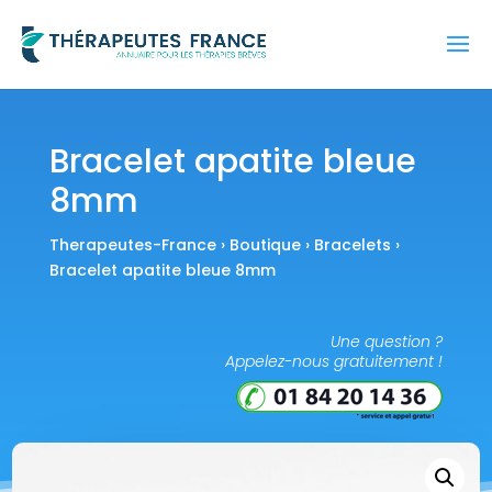
Bracelet apatite bleue
8mm
Therapeutes-France
›
Boutique
›
Bracelets
›
Bracelet apatite bleue 8mm
Une question ?
Appelez-nous gratuitement !