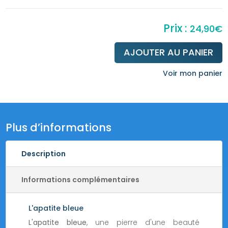
24,90
€
AJOUTER AU PANIER
quantité
de
Voir mon panier
Bracelet
apatite
bleue
8mm
Plus d’informations
Description
Informations complémentaires
L'apatite bleue
L'apatite bleue
, une pierre d'une beauté