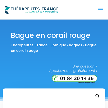
Bague en corail rouge
Therapeutes-France
›
Boutique
›
Bagues
› Bague
en corail rouge
Une question ?
Appelez-nous gratuitement !