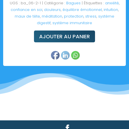
UGS :
ba_06-2-1
Catégorie :
Bagues
Étiquettes :
anxiété
,
confiance en soi
,
douleurs
,
équilibre émotionnel
,
intuition
,
maux de tête
,
méditation
,
protection
,
stress
,
système
digestif
,
système immunitaire
AJOUTER AU PANIER