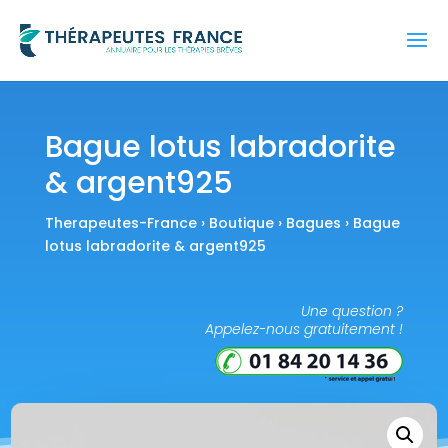
Bague lotus labradorite
& argent925
Therapeutes-France
›
Boutique
›
Bagues
› Bague
lotus labradorite & argent925
Une question ?
Appelez-nous gratuitement !