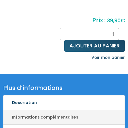
39,90
€
quantité
de
Bague
AJOUTER AU PANIER
lotus
labradorite
Voir mon panier
&
argent925
Plus d’informations
Description
Informations complémentaires