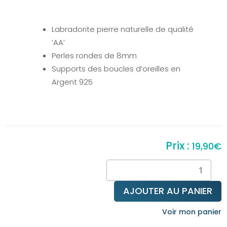
Labradorite pierre naturelle de qualité
‘AA’
Perles rondes de 8mm
Supports des boucles d’oreilles en
Argent 925
19,90
€
quantité
de
Puces
AJOUTER AU PANIER
d'oreilles
en
Voir mon panier
Labradorite