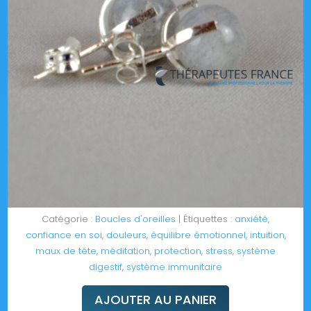
Catégorie :
Boucles d'oreilles
Étiquettes :
anxiété
,
confiance en soi
,
douleurs
,
équilibre émotionnel
,
intuition
,
maux de tête
,
méditation
,
protection
,
stress
,
système
digestif
,
système immunitaire
AJOUTER AU PANIER