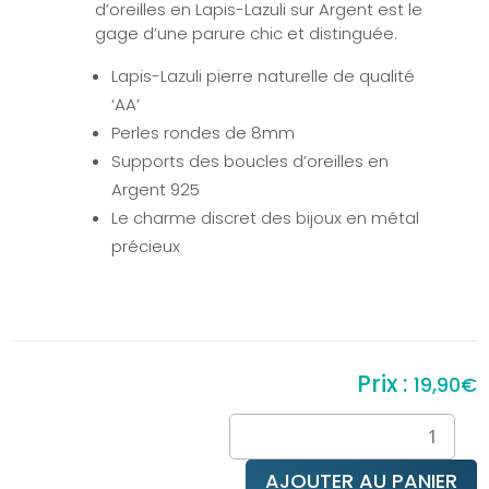
d’oreilles en Lapis-Lazuli sur Argent est le
gage d’une parure chic et distinguée.
Lapis-Lazuli pierre naturelle de qualité
‘AA’
Perles rondes de 8mm
Supports des boucles d’oreilles en
Argent 925
Le charme discret des bijoux en métal
précieux
19,90
€
quantité
de
Puces
AJOUTER AU PANIER