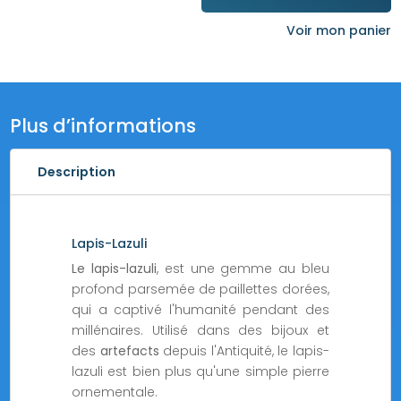
d'oreilles
Lapis-
Voir mon panier
Lazuli
Plus d’informations
Description
Lapis-Lazuli
Le lapis-lazuli
, est une gemme au bleu
profond parsemée de paillettes dorées,
qui a captivé l'humanité pendant des
millénaires. Utilisé dans des bijoux et
des
artefacts
depuis l'Antiquité, le lapis-
lazuli est bien plus qu'une simple pierre
ornementale.