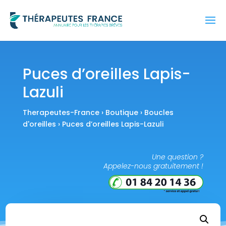
Puces d’oreilles Lapis-
Lazuli
Therapeutes-France
›
Boutique
›
Boucles
d'oreilles
› Puces d’oreilles Lapis-Lazuli
Une question ?
Appelez-nous gratuitement !