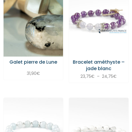
Galet pierre de Lune
Bracelet améthyste –
jade blanc
31,90
€
Plage
23,75
€
–
24,75
€
de
prix :
23,75€
à
24,75€