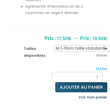
Agrémenté d’hématites et de 2
couronnes en argent tibétain
P
17,50
€
–
19,50
€
d
p
Tailles
1
disponibles
Effacer
à
1
18,50
€
quantité
de
Bracelet
AJOUTER AU PANIER
améthyste
&
Voir mon panier
pierre
de