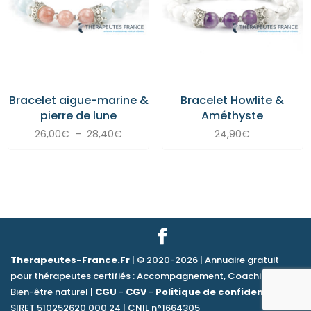
Bracelet aigue-marine &
Bracelet Howlite &
pierre de lune
Améthyste
Plage
26,00
€
–
28,40
€
24,90
€
de
prix :
26,00€
à
28,40€
Therapeutes-France.Fr
| © 2020-2026 | Annuaire gratuit
pour thérapeutes certifiés : Accompagnement, Coaching &
Bien-être naturel |
CGU
-
CGV
-
Politique de confidentialité
|
SIRET 510252620 000 24 | CNIL n°1664305