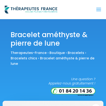
Bracelet améthyste &
pierre de lune
Therapeutes-France
›
Boutique
›
Bracelets
›
Bracelets chics
› Bracelet améthyste & pierre de
lune
Une question ?
Appelez-nous gratuitement !