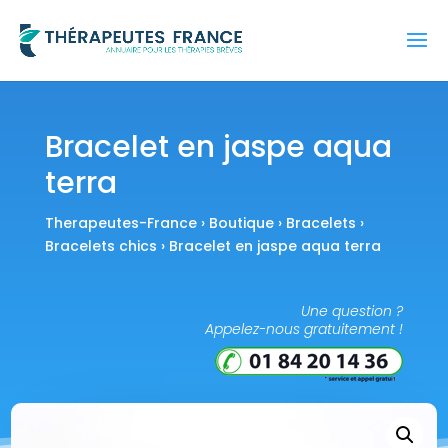
Bracelet en jaspe aqua
terra
Therapeutes-France
›
Boutique
›
Bracelets
›
Bracelets chics
› Bracelet en jaspe aqua terra
Une question ?
Appelez-nous gratuitement !