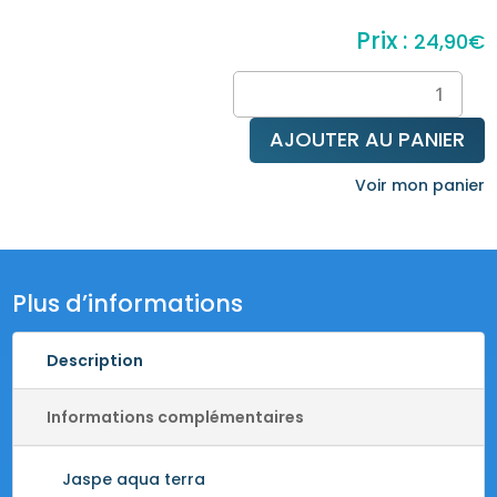
24,90
€
quantité
de
Bracelet
AJOUTER AU PANIER
en
jaspe
Voir mon panier
aqua
terra
Plus d’informations
Description
Informations complémentaires
Jaspe aqua terra