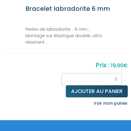
Bracelet labradorite 6 mm
Perles de labradorite : 6 mm ;
Montage sur élastique doublé, ultra
résistant ;
19,90
€
quantité
de
Bracelet
AJOUTER AU PANIER
labradorite
6mm
Voir mon panier