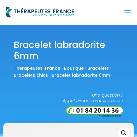
Bracelet labradorite
6mm
Therapeutes-France
›
Boutique
›
Bracelets
›
Bracelets chics
› Bracelet labradorite 6mm
Une question ?
Appelez-nous gratuitement !