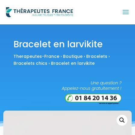
Bracelet en larvikite
Therapeutes-France
›
Boutique
›
Bracelets
›
Bracelets chics
› Bracelet en larvikite
Une question ?
Appelez-nous gratuitement !