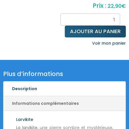
22,90
€
quantité
de
Bracelet
AJOUTER AU PANIER
en
larvikite
Voir mon panier
Plus d’informations
Description
Informations complémentaires
Larvikite
La larvikite
, une pierre sombre et mystérieuse,