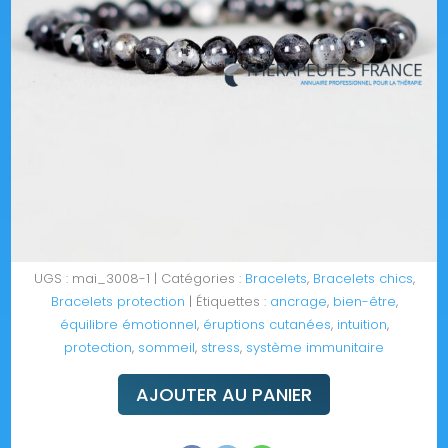
UGS :
mai_3008-1
Catégories :
Bracelets
,
Bracelets chics
,
Bracelets protection
Étiquettes :
ancrage
,
bien-être
,
équilibre émotionnel
,
éruptions cutanées
,
intuition
,
protection
,
sommeil
,
stress
,
système immunitaire
AJOUTER AU PANIER