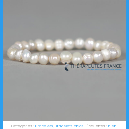
Catégories :
Bracelets
,
Bracelets chics
Étiquettes :
bien-