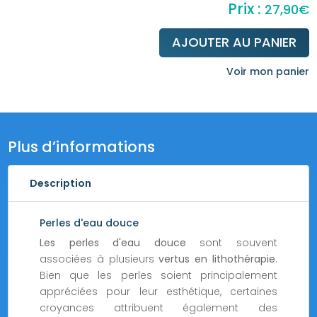
27,90
€
AJOUTER AU PANIER
quantité
de
Voir mon panier
Bracelet
en
perles
d'eau
Plus d’informations
douce
Description
Perles d'eau douce
Les perles d'eau douce
sont souvent
associées à plusieurs
vertus en lithothérapie
.
Bien que les perles soient principalement
appréciées pour leur esthétique, certaines
croyances attribuent également des