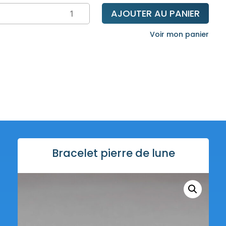
ntité
AJOUTER AU PANIER
celet
Voir mon panier
re
e
Bracelet pierre de lune