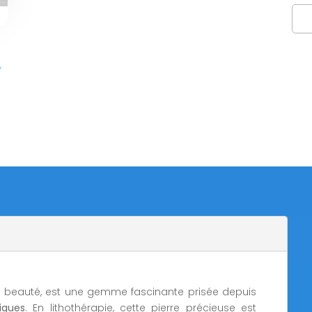
qua
de
Bra
pier
f
de
lun
e beauté, est une gemme fascinante prisée depuis
iques
. En lithothérapie, cette pierre précieuse est