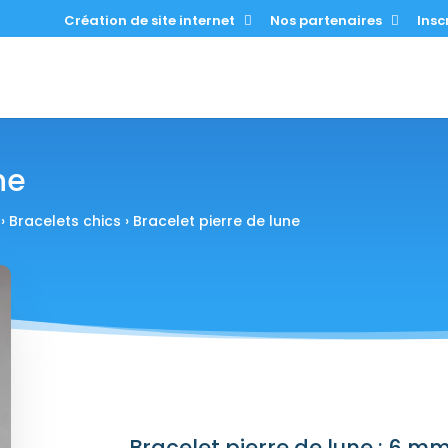
Création de site internet
Nos partenaires
Inscr
ne
›
Bracelets chics
› Bracelet pierre de lune
Bracelet pierre de lune : 6 m