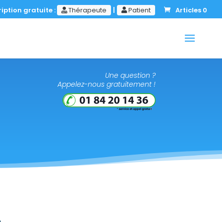
iption gratuite :
Thérapeute
|
Patient
Articles 0
Une question ?
Appelez-nous gratuitement !
m