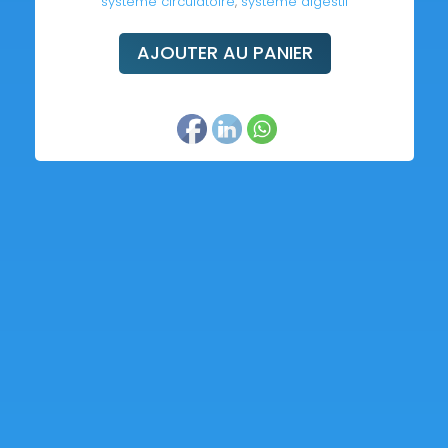
système circulatoire
,
système digestif
AJOUTER AU PANIER