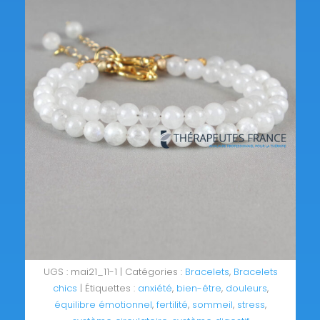
UGS :
mai21_11-1
Catégories :
Bracelets
,
Bracelets
chics
Étiquettes :
anxiété
,
bien-être
,
douleurs
,
équilibre émotionnel
,
fertilité
,
sommeil
,
stress
,