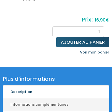
16,90
€
quantité
de
Bracelet
AJOUTER AU PANIER
diffuseur
-
Voir mon panier
Pierre
de
lave
&
Plus d’informations
Cornaline
Description
Informations complémentaires