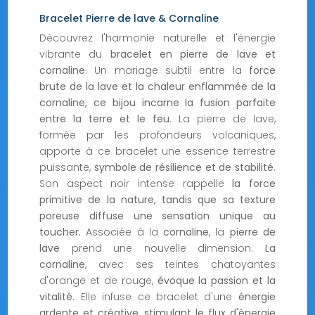
Bracelet Pierre de lave & Cornaline
Découvrez l'harmonie naturelle et l'énergie
vibrante du
bracelet en pierre de lave et
cornaline
. Un mariage subtil entre la
force
brute de la lave et la chaleur enflammée de la
cornaline, ce bijou incarne la fusion parfaite
entre la terre et le feu
. La pierre de lave,
formée par les profondeurs volcaniques,
apporte à ce bracelet une essence terrestre
puissante,
symbole de résilience et de stabilité
.
Son aspect noir intense rappelle
la force
primitive de la nature, tandis que sa texture
poreuse diffuse une sensation unique au
toucher.
Associée à la
cornaline
, la
pierre de
lave
prend une nouvelle dimension.
La
cornaline
, avec ses teintes chatoyantes
d'orange et de rouge,
évoque la passion et la
vitalité
. Elle infuse ce bracelet d'une
énergie
ardente et créative
,
stimulant le flux d'énergie