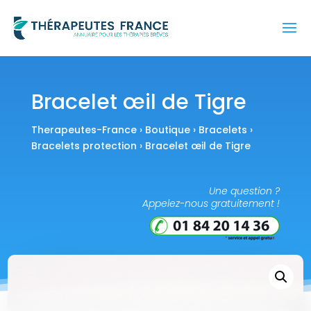
Bracelet œil de Tigre
Therapeutes-France
›
Boutique
›
Bracelets
›
Bracelets protection
› Bracelet œil de Tigre
Une question ?
Appelez-nous gratuitement !