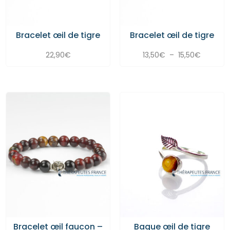
Bracelet œil de tigre
Bracelet œil de tigre
Plage
22,90
€
13,50
€
–
15,50
€
de
prix :
13,50€
à
15,50€
Bracelet œil faucon –
Bague œil de tigre