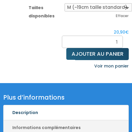
d
p
Tailles
1
disponibles
Effacer
à
2
20,90
€
quantité
de
Bracelet
AJOUTER AU PANIER
œil
de
Voir mon panier
Tigre
Plus d’informations
Description
Informations complémentaires