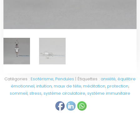
Catégories :
Esotérisme
,
Pendules
Étiquettes :
anxiété
,
équilibre
émotionnel
,
intuition
,
maux de tête
,
méditation
,
protection
,
sommeil
,
stress
,
système circulatoire
,
système immunitaire