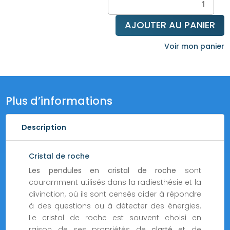
de
Pendule
AJOUTER AU PANIER
de
radiesthésie
Voir mon panier
en
cristal
de
roche
Plus d’informations
Séphoroton
Description
Cristal de roche
Les pendules en cristal de roche
sont
couramment utilisés dans la radiesthésie et la
divination, où ils sont censés aider à répondre
à des questions ou à détecter des énergies.
Le cristal de roche est souvent choisi en
raison de ses propriétés de
clarté
et de