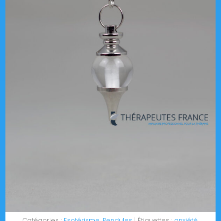
Catégories :
Esotérisme
,
Pendules
Étiquettes :
anxiété
,