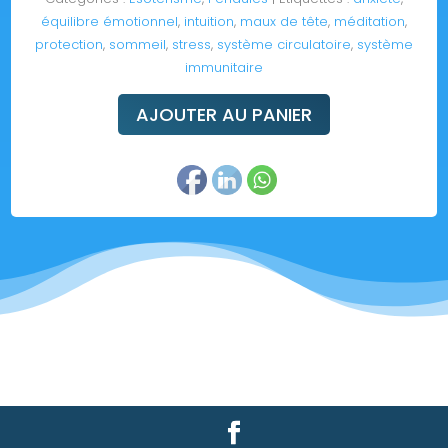
équilibre émotionnel
,
intuition
,
maux de tête
,
méditation
,
protection
,
sommeil
,
stress
,
système circulatoire
,
système
immunitaire
AJOUTER AU PANIER