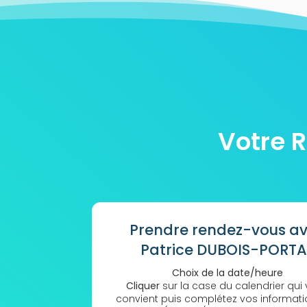
Votre 
Prendre rendez-vous a
Patrice DUBOIS-PORTA
Choix de la date/heure
Cliquer
sur la case du calendrier qui
convient puis complétez vos informat