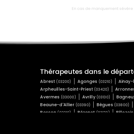
En cas de manquement sévère des
Thérapeutes dans le départe
Abrest
Agonges
Ainay
(03200)
(03210)
Arpheuilles-Saint-Priest
Arronn
(03420)
Avermes
Avrilly
Bagneu
(03000)
(03130)
Beaune-d'Allier
Bègues
(03390)
(03800)
Besson
Bézenet
Billezoi
(03210)
(03170)
Boucé
Le Bouchaud
Bou
(03150)
(03130)
Le Brethon
Le Breuil
Bro
(03350)
(03120)