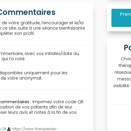
& Commentaires
Pren
 de votre gratitude, l’encourager et le/la
ce site, suite à une séance bienfaisante
léter son profil.
P
mmentaire, avec vos initiales/date du
qui l’a noté.
Choi
théra
réseaux 
 disponibles uniquement pour les
n de votre anonymat.
messa
visibili
 commentaires :
Imprimez votre code QR
osition de vos patients afin de leur
r leurs avis et notes à la fin de vos
e QR
https://www.therapeutes-