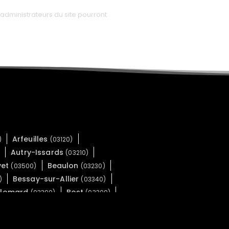
administrateurs du site pourront
Arfeuilles
)
(03120)
Autry-Issards
)
(03210)
yet
Beaulon
(03500)
(03230)
Bessay-sur-Allier
)
(03340)
Blomard
Bost
(03390)
(03300)
Bresnay
Bressolles
)
(03210)
(03000)
res-les-Mines
La Celle
(03440)
(03600)