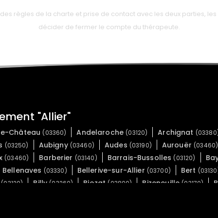
 règles de la charte et prise de contact avec les deux parties, les 
décider de fermer le compte du thérapeute.
ment "Allier"
-le-Château
Andelaroche
Archignat
(03360)
(03120)
(03380
es
Aubigny
Audes
Aurouër
(03250)
(03460)
(03190)
(03460
x
Barberier
Barrais-Bussolles
Ba
(03460)
(03140)
(03120)
Bellenaves
Bellerive-sur-Allier
Bert
(03330)
(03700)
(03130
s
Billy
Biozat
Bizeneuille
(03120)
(03260)
(03800)
(03170)
rbon-l'Archambault
Braize
Bransat
(03160)
(03360)
(03500
ût-Vernet
Brugheas
Busset
Buxiè
(03110)
(03700)
(03270)