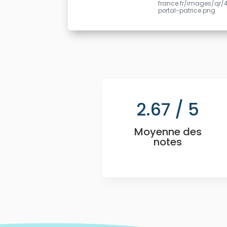
france.fr/images/qr
portal-patrice.png
2.67
/ 5
Moyenne des
notes