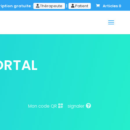
iption gratuite :
Thérapeute
|
Patient
Articles 0
ORTAL
Mon code QR
signaler