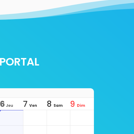
-PORTAL
6
7
8
9
Jeu
Ven
Sam
Dim