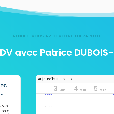
RENDEZ-VOUS AVEC VOTRE THÉRAPEUTE
RDV avec Patrice DUBOIS
Aujourd'hui
vec
3
4
5
Lun
Mar
Mer
L
05:23
 vous
8h00
ions de