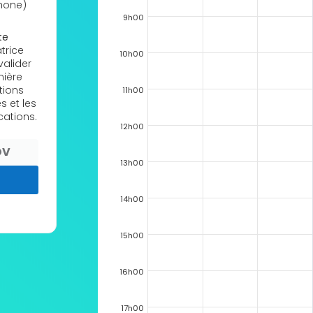
hone)
9h00
te
trice
10h00
alider
mière
tions
11h00
s et les
cations.
12h00
DV
13h00
14h00
15h00
16h00
17h00