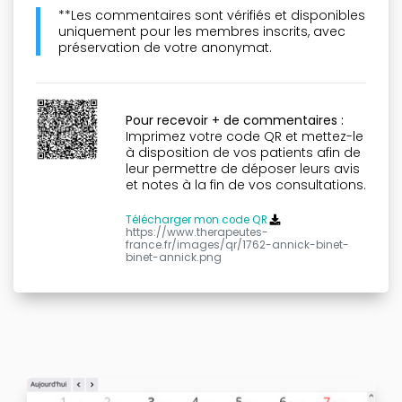
Lahochi , comment
**Les commentaires sont vérifiés et disponibles
pratiquer sur moi, sur
uniquement pour les membres inscrits, avec
les autres, à distance
préservation de votre anonymat.
ou en présentiel. Je
recommande cette
formation car elle
peut nous apporter
Pour recevoir + de commentaires :
beaucoup, pour vous
Imprimez votre code QR et mettez-le
ou les autres.
à disposition de vos patients afin de
Ressentir les énergies
leur permettre de déposer leurs avis
c’est merveilleux,
et notes à la fin de vos consultations.
pouvoir apaiser les
gens c’est
Télécharger mon code QR
https://www.therapeutes-
fantastique. Merci à
france.fr/images/qr/1762-annick-binet-
l’univers d’avoir mis
binet-annick.png
Annick sur mon
chemin. Gratitude
éternelle ???. Sylvie G .
Par Mme. Sylvie G.