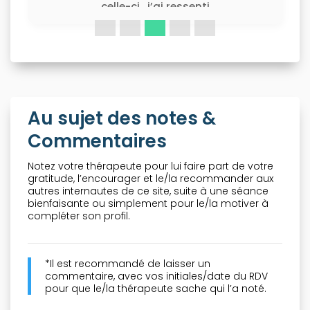
celle-ci , j’ai ressenti
de la chaleur des
fourmillements. Suite
aux soins je me suis
sentie beaucoup plus
calme et apaisée.
Rempli d’énergie , les
douleurs ont disparu.
Au sujet des notes &
J’ai voulu apprendre
cette méthode . La
Commentaires
formation c’est
passée sur une
Notez votre thérapeute pour lui faire part de votre
journée, à distance en
gratitude, l’encourager et le/la recommander aux
visioconférence.
autres internautes de ce site, suite à une séance
Annick est très à
bienfaisante ou simplement pour le/la motiver à
l’écoute et d’une
compléter son profil.
gentillesse
exceptionnelle,
bienvaillante, douce …
*Il est recommandé de laisser un
une personne
commentaire, avec vos initiales/date du RDV
magnifique ! Elle m’a
pour que le/la thérapeute sache qui l’a noté.
tout appris sur le