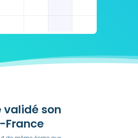
 validé son
e-France
out de même écrire aux