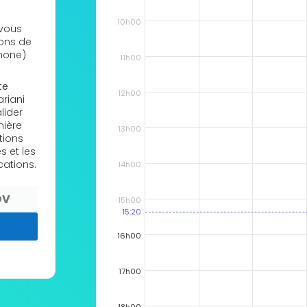
10h00
 vous
ions de
hone)
11h00
te
12h00
ariani
lider
mière
13h00
tions
s et les
cations.
14h00
DV
15h00
15:20
16h00
17h00