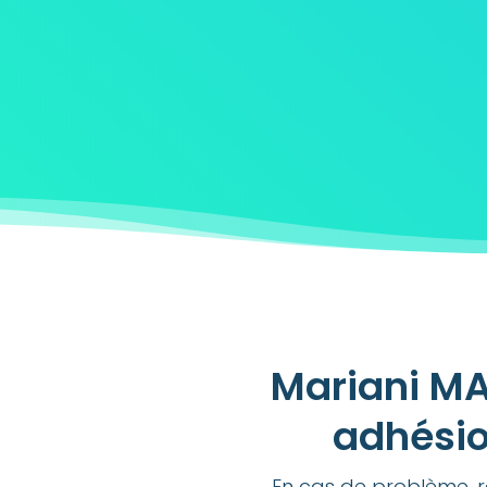
Mariani MA
adhésio
En cas de problème, r