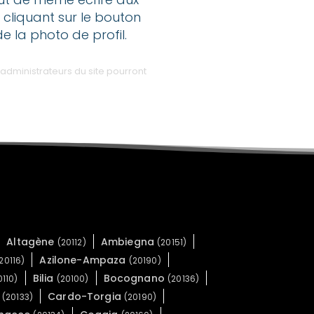
 cliquant sur le bouton
de la photo de profil.
administrateurs du site pourront
Altagène
Ambiegna
(20112)
(20151)
Azilone-Ampaza
20116)
(20190)
Bilia
Bocognano
0110)
(20100)
(20136)
a
Cardo-Torgia
(20133)
(20190)