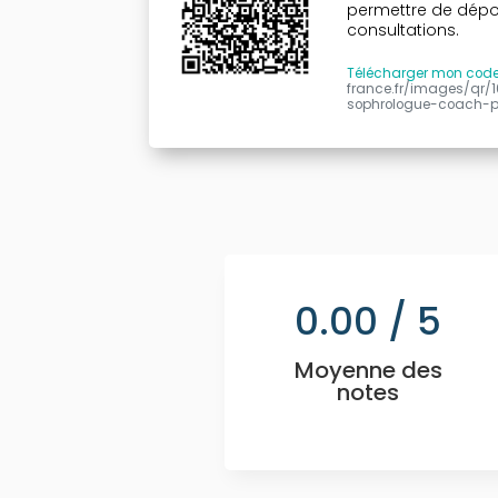
permettre de dépose
consultations.
Télécharger mon cod
france.fr/images/qr
sophrologue-coach-p
0.00
/ 5
Moyenne des
notes