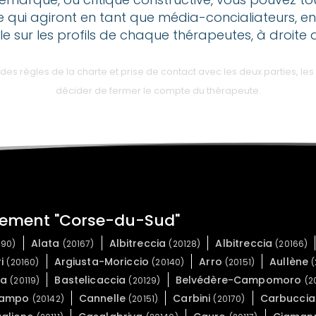
e qui agiront en tant que média-concialiateurs, en
ble sur les profils de chaque thérapeutes, à droite 
 règles de la charte et prise de contact avec les deux parties, les 
décider de fermer le compte du thérapeute.
tement "Corse-du-Sud"
Alata
Albitreccia
Albitreccia
090)
(20167)
(20128)
(20166)
ri
Argiusta-Moriccio
Arro
Aullène
(20160)
(20140)
(20151)
(
ca
Bastelicaccia
Belvédère-Campomoro
(20119)
(20129)
(2
ampo
Cannelle
Carbini
Carbucci
(20142)
(20151)
(20170)