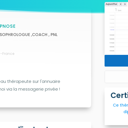
YPNOSE
, SOPHROLOGUE ,COACH , PNL
es-France
au thérapeute sur l'annuaire
i via la messagerie privée !
Cert
Ce thé
di