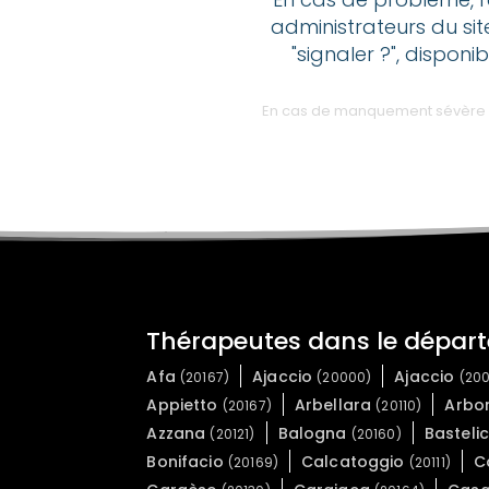
administrateurs du sit
"signaler ?", disponi
En cas de manquement sévère des
Thérapeutes dans le dépar
Afa
Ajaccio
Ajaccio
(20167)
(20000)
(20
Appietto
Arbellara
Arbo
(20167)
(20110)
Azzana
Balogna
Basteli
(20121)
(20160)
Bonifacio
Calcatoggio
C
(20169)
(20111)