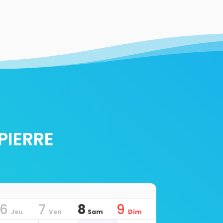
PIERRE
6
7
8
9
Jeu
Ven
Sam
Dim