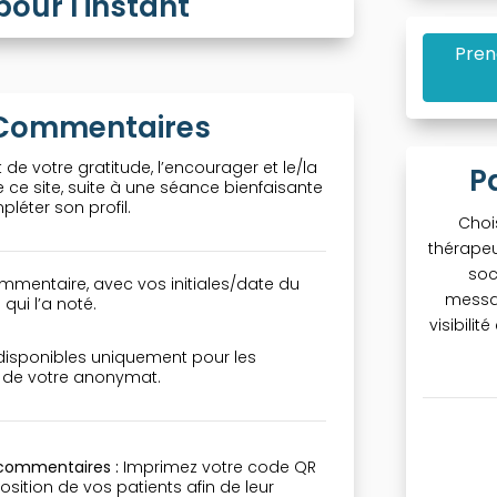
ur l'instant
Pren
& Commentaires
 de votre gratitude, l’encourager et le/la
P
ce site, suite à une séance bienfaisante
léter son profil.
Choi
thérapeu
soc
mmentaire, avec vos initiales/date du
messa
qui l’a noté.
visibili
 disponibles uniquement pour les
n de votre anonymat.
 commentaires :
Imprimez votre code QR
osition de vos patients afin de leur