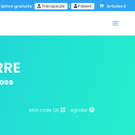
iption gratuite :
Thérapeute
|
Patient
Articles 0
RRE
ose
Mon code QR
signaler