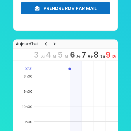
PRENDRE RDV PAR MAIL
Aujourd'hui
3
4
5
6
7
8
9
Lu
M
M
Je
Ve
Sa
Di
07:31
n
ar
er
u
n
m
m
8h00
9h00
10h00
11h00