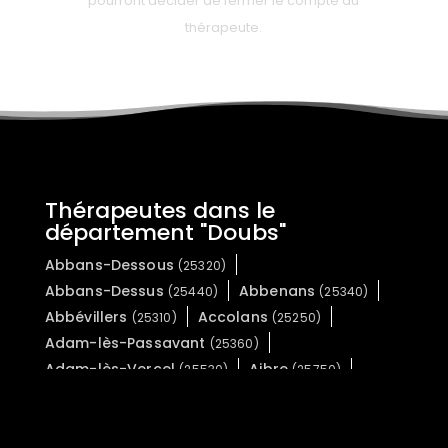
pourront décider de fermer le compte du
thérapeute.
Thérapeutes dans le
département "Doubs"
Abbans-Dessous
(25320)
Abbans-Dessus
Abbenans
(25440)
(25340)
Abbévillers
Accolans
(25310)
(25250)
Adam-lès-Passavant
(25360)
Adam-lès-Vercel
Aibre
(25530)
(25750)
Aïssey
Allenjoie
(25360)
(25490)
Les Alliés
Allondans
(25300)
(25550)
Amagney
Amancey