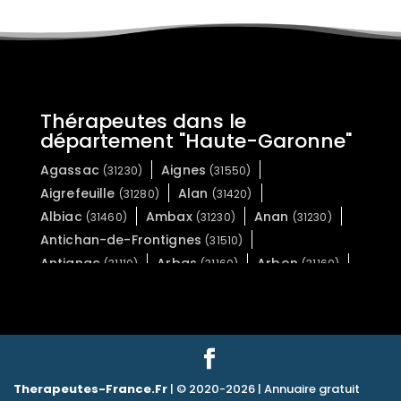
Thérapeutes dans le
département "Haute-Garonne"
Agassac
Aignes
(31230)
(31550)
Aigrefeuille
Alan
(31280)
(31420)
Albiac
Ambax
Anan
(31460)
(31230)
(31230)
Antichan-de-Frontignes
(31510)
Antignac
Arbas
Arbon
(31110)
(31160)
(31160)
Ardiège
Arguenos
(31210)
(31160)
Argut-Dessous
Arlos
(31440)
(31440)
Arnaud-Guilhem
Artigue
(31360)
(31110)
Aspet
Aspret-Sarrat
(31160)
(31800)
Aucamville
Aulon
(31140)
(31420)
Therapeutes-France.Fr
| © 2020-2026 | Annuaire gratuit