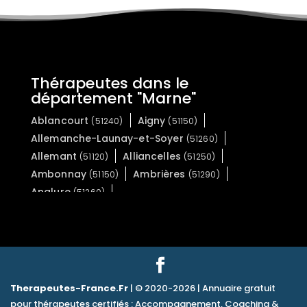
Thérapeutes dans le
département "Marne"
Ablancourt
Aigny
(51240)
(51150)
Allemanche-Launay-et-Soyer
(51260)
Allemant
Alliancelles
(51120)
(51250)
Ambonnay
Ambrières
(51150)
(51290)
Anglure
(51260)
Angluzelles-et-Courcelles
(51230)
Anthenay
Aougny
(51700)
(51170)
Arcis-le-Ponsart
Argers
(51170)
(51800)
Arrigny
Arzillières-Neuville
(51290)
(51290)
Aubérive
Aubilly
(51600)
(51170)
Therapeutes-France.Fr
| © 2020-2026 | Annuaire gratuit
Aulnay-l'Aître
(51240)
pour thérapeutes certifiés : Accompagnement, Coaching &