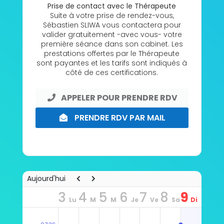
Prise de contact avec le Thérapeute
Suite à votre prise de rendez-vous,
Sébastien SLIWA vous contactera pour
valider gratuitement -avec vous- votre
première séance dans son cabinet. Les
prestations offertes par le Thérapeute
sont payantes et les tarifs sont indiqués à
côté de ces certifications.
APPELER POUR PRENDRE RDV
PRENDRE RDV PAR MAIL
Aujourd'hui
3
4
5
6
7
8
9
Lu
M
M
Je
Ve
Sa
Di
n
ar
er
u
n
m
m