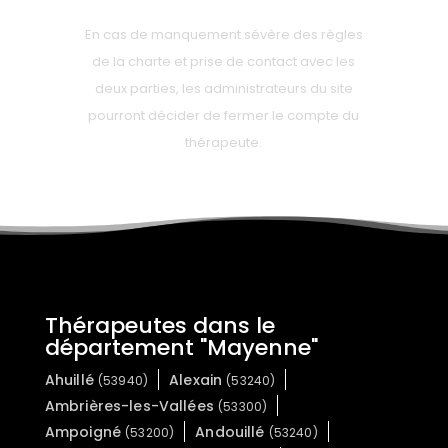
En cas de manquement sévère des règles
de la charte et prise de contact avec les
deux parties, les administrateurs du site
pourront décider de fermer le compte du
thérapeute.
Thérapeutes dans le
département "Mayenne"
Ahuillé
Alexain
(53940)
(53240)
Ambrières-les-Vallées
(53300)
Ampoigné
Andouillé
(53200)
(53240)